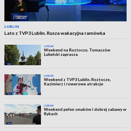
LUBLIN
Lato z TVP3 Lublin. Rusza wakacyjna ramówka
LUBLIN
Weekend na Roztoczu. Tomaszów
Lubelski zaprasza
LUBLIN
Weekend z TVP3 Lublin. Roztocze,
Kazimierz i rowerowe atrakcje
LUBLIN
Weekend pełen smaków i dobrej zabawy w
Rykach