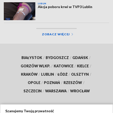
LUBLIN
Akcja poboru krwi w TVP3 Lublin
ZOBACZ WIĘCEJ
BIAŁYSTOK
/
BYDGOSZCZ
/
GDAŃSK
/
GORZÓW WLKP.
/
KATOWICE
/
KIELCE
/
KRAKÓW
/
LUBLIN
/
ŁÓDŹ
/
OLSZTYN
/
OPOLE
/
POZNAŃ
/
RZESZÓW
/
SZCZECIN
/
WARSZAWA
/
WROCŁAW
Szanujemy Twoją prywatność