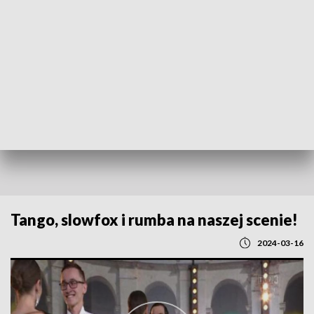
POWRÓT DO
LUBLIN
TVP REGIONY
Tango, slowfox i rumba na naszej scenie!
2024-03-16