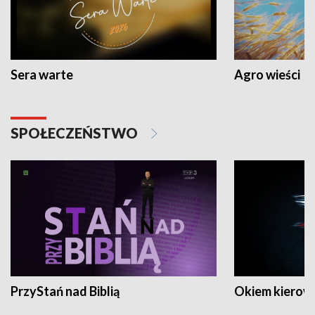
Sera warte
Agro wieści
SPOŁECZEŃSTWO
PrzyStań nad Biblią
Okiem kierow