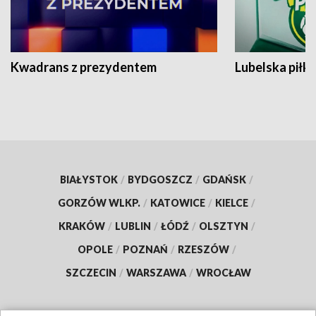
Kwadrans z prezydentem
Lubelska piłk
BIAŁYSTOK
/
BYDGOSZCZ
/
GDAŃSK
/
GORZÓW WLKP.
/
KATOWICE
/
KIELCE
/
KRAKÓW
/
LUBLIN
/
ŁÓDŹ
/
OLSZTYN
/
OPOLE
/
POZNAŃ
/
RZESZÓW
/
SZCZECIN
/
WARSZAWA
/
WROCŁAW