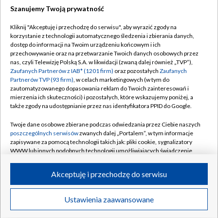
Szanujemy Twoją prywatność
Dołącz do nas:
Kliknij "Akceptuję i przechodzę do serwisu", aby wyrazić zgody na
korzystanie z technologii automatycznego śledzenia i zbierania danych,
TVP
dostęp do informacji na Twoim urządzeniu końcowym i ich
Abonament TVP
przechowywanie oraz na przetwarzanie Twoich danych osobowych przez
Regulamin TVP
nas, czyli Telewizję Polską S.A. w likwidacji (zwaną dalej również „TVP”),
Emisja w TVP
Polityka prywatności
Zaufanych Partnerów z IAB* (1201 firm)
oraz pozostałych
Zaufanych
Partnerów TVP (93 firm)
, w celach marketingowych (w tym do
Centrum informacji TVP
Moje zgody
zautomatyzowanego dopasowania reklam do Twoich zainteresowań i
mierzenia ich skuteczności) i pozostałych, które wskazujemy poniżej, a
Naziemna Telewizja Cyfrowa
Pomoc
także zgody na udostępnianie przez nas identyfikatora PPID do Google.
Sklep TVP
Biuro reklamy
Twoje dane osobowe zbierane podczas odwiedzania przez Ciebie naszych
Rada Programowa
Kontakt
poszczególnych serwisów
zwanych dalej „Portalem”, w tym informacje
zapisywane za pomocą technologii takich jak: pliki cookie, sygnalizatory
System NOS
WWW lub innych podobnych technologii umożliwiających świadczenie
dopasowanych i bezpiecznych usług, personalizację treści oraz reklam,
Informacje o nadawcy
Kanały
udostępnianie funkcji mediów społecznościowych oraz analizowanie
Akceptuję i przechodzę do serwisu
ruchu w Internecie.
Program dla prasy
©2026 Telewizja Polska S.A. w likwidacji
Biuro Reklamy
Twoje dane osobowe zbierane podczas odwiedzania przez Ciebie
Ustawienia zaawansowane
poszczególnych serwisów
na Portalu, takie jak adresy IP, identyfikatory
Ogłoszenie przetargowe
Twoich urządzeń końcowych i identyfikatory plików cookie, informacje o