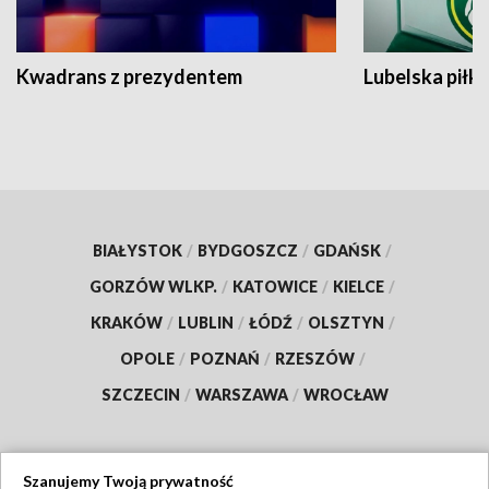
Kwadrans z prezydentem
Lubelska piłk
BIAŁYSTOK
/
BYDGOSZCZ
/
GDAŃSK
/
GORZÓW WLKP.
/
KATOWICE
/
KIELCE
/
KRAKÓW
/
LUBLIN
/
ŁÓDŹ
/
OLSZTYN
/
OPOLE
/
POZNAŃ
/
RZESZÓW
/
SZCZECIN
/
WARSZAWA
/
WROCŁAW
Szanujemy Twoją prywatność