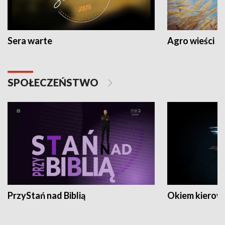
Sera warte
Agro wieści
SPOŁECZEŃSTWO
PrzyStań nad Biblią
Okiem kierow