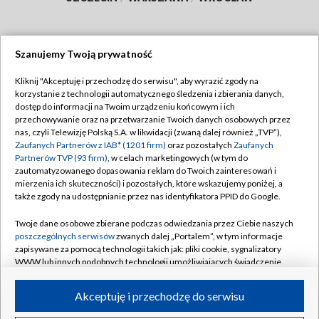
Szanujemy Twoją prywatność
Dołącz do nas:
Kliknij "Akceptuję i przechodzę do serwisu", aby wyrazić zgody na
korzystanie z technologii automatycznego śledzenia i zbierania danych,
TVP
dostęp do informacji na Twoim urządzeniu końcowym i ich
Abonament TVP
przechowywanie oraz na przetwarzanie Twoich danych osobowych przez
Regulamin TVP
nas, czyli Telewizję Polską S.A. w likwidacji (zwaną dalej również „TVP”),
Emisja w TVP
Polityka prywatności
Zaufanych Partnerów z IAB* (1201 firm)
oraz pozostałych
Zaufanych
Partnerów TVP (93 firm)
, w celach marketingowych (w tym do
Centrum informacji TVP
Moje zgody
zautomatyzowanego dopasowania reklam do Twoich zainteresowań i
mierzenia ich skuteczności) i pozostałych, które wskazujemy poniżej, a
Naziemna Telewizja Cyfrowa
Pomoc
także zgody na udostępnianie przez nas identyfikatora PPID do Google.
Sklep TVP
Biuro reklamy
Twoje dane osobowe zbierane podczas odwiedzania przez Ciebie naszych
Rada Programowa
Kontakt
poszczególnych serwisów
zwanych dalej „Portalem”, w tym informacje
zapisywane za pomocą technologii takich jak: pliki cookie, sygnalizatory
System NOS
WWW lub innych podobnych technologii umożliwiających świadczenie
dopasowanych i bezpiecznych usług, personalizację treści oraz reklam,
Informacje o nadawcy
Kanały
udostępnianie funkcji mediów społecznościowych oraz analizowanie
Akceptuję i przechodzę do serwisu
ruchu w Internecie.
Program dla prasy
©2026 Telewizja Polska S.A. w likwidacji