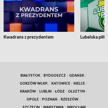
Kwadrans z prezydentem
Lubelska piłk
BIAŁYSTOK
/
BYDGOSZCZ
/
GDAŃSK
/
GORZÓW WLKP.
/
KATOWICE
/
KIELCE
/
KRAKÓW
/
LUBLIN
/
ŁÓDŹ
/
OLSZTYN
/
OPOLE
/
POZNAŃ
/
RZESZÓW
/
SZCZECIN
/
WARSZAWA
/
WROCŁAW