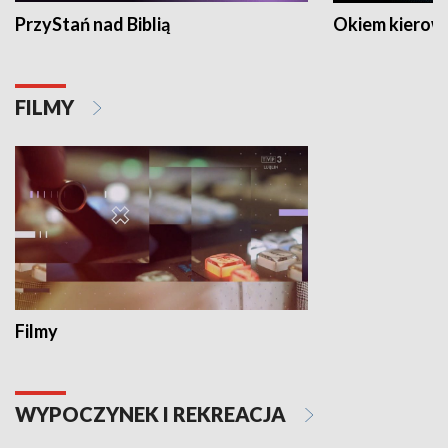
PrzyStań nad Biblią
Okiem kierow
FILMY
Filmy
WYPOCZYNEK I REKREACJA