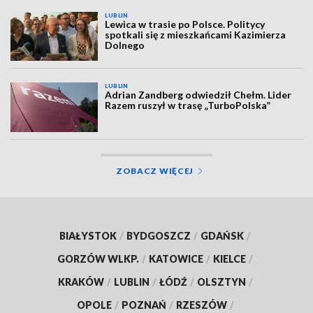
LUBLIN
Lewica w trasie po Polsce. Politycy
spotkali się z mieszkańcami Kazimierza
Dolnego
LUBLIN
Adrian Zandberg odwiedził Chełm. Lider
Razem ruszył w trasę „TurboPolska”
ZOBACZ WIĘCEJ
BIAŁYSTOK
/
BYDGOSZCZ
/
GDAŃSK
/
GORZÓW WLKP.
/
KATOWICE
/
KIELCE
/
KRAKÓW
/
LUBLIN
/
ŁÓDŹ
/
OLSZTYN
/
OPOLE
/
POZNAŃ
/
RZESZÓW
/