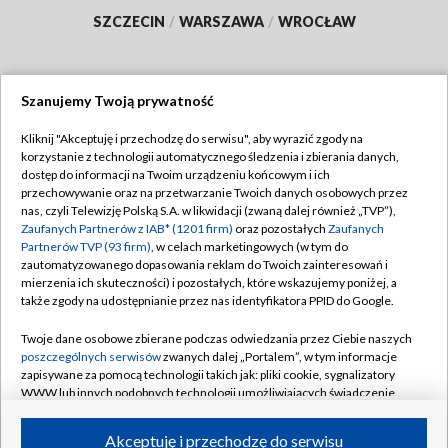
SZCZECIN
/
WARSZAWA
/
WROCŁAW
Szanujemy Twoją prywatność
Dołącz do nas:
Kliknij "Akceptuję i przechodzę do serwisu", aby wyrazić zgody na
korzystanie z technologii automatycznego śledzenia i zbierania danych,
TVP
dostęp do informacji na Twoim urządzeniu końcowym i ich
Abonament TVP
przechowywanie oraz na przetwarzanie Twoich danych osobowych przez
Regulamin TVP
nas, czyli Telewizję Polską S.A. w likwidacji (zwaną dalej również „TVP”),
Emisja w TVP
Polityka prywatności
Zaufanych Partnerów z IAB* (1201 firm)
oraz pozostałych
Zaufanych
Partnerów TVP (93 firm)
, w celach marketingowych (w tym do
Centrum informacji TVP
Moje zgody
zautomatyzowanego dopasowania reklam do Twoich zainteresowań i
mierzenia ich skuteczności) i pozostałych, które wskazujemy poniżej, a
Naziemna Telewizja Cyfrowa
Pomoc
także zgody na udostępnianie przez nas identyfikatora PPID do Google.
Sklep TVP
Biuro reklamy
Twoje dane osobowe zbierane podczas odwiedzania przez Ciebie naszych
Rada Programowa
Kontakt
poszczególnych serwisów
zwanych dalej „Portalem”, w tym informacje
zapisywane za pomocą technologii takich jak: pliki cookie, sygnalizatory
System NOS
WWW lub innych podobnych technologii umożliwiających świadczenie
dopasowanych i bezpiecznych usług, personalizację treści oraz reklam,
Informacje o nadawcy
Kanały
udostępnianie funkcji mediów społecznościowych oraz analizowanie
Akceptuję i przechodzę do serwisu
ruchu w Internecie.