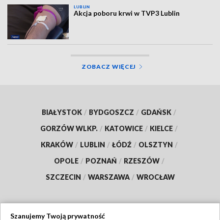
LUBLIN
Akcja poboru krwi w TVP3 Lublin
ZOBACZ WIĘCEJ
BIAŁYSTOK
/
BYDGOSZCZ
/
GDAŃSK
/
GORZÓW WLKP.
/
KATOWICE
/
KIELCE
/
KRAKÓW
/
LUBLIN
/
ŁÓDŹ
/
OLSZTYN
/
OPOLE
/
POZNAŃ
/
RZESZÓW
/
SZCZECIN
/
WARSZAWA
/
WROCŁAW
Szanujemy Twoją prywatność