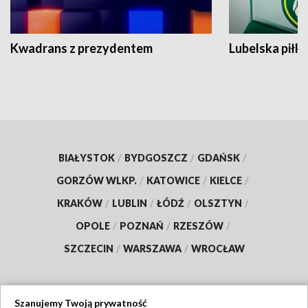
Kwadrans z prezydentem
Lubelska piłk
BIAŁYSTOK
/
BYDGOSZCZ
/
GDAŃSK
/
GORZÓW WLKP.
/
KATOWICE
/
KIELCE
/
KRAKÓW
/
LUBLIN
/
ŁÓDŹ
/
OLSZTYN
/
OPOLE
/
POZNAŃ
/
RZESZÓW
/
SZCZECIN
/
WARSZAWA
/
WROCŁAW
Szanujemy Twoją prywatność