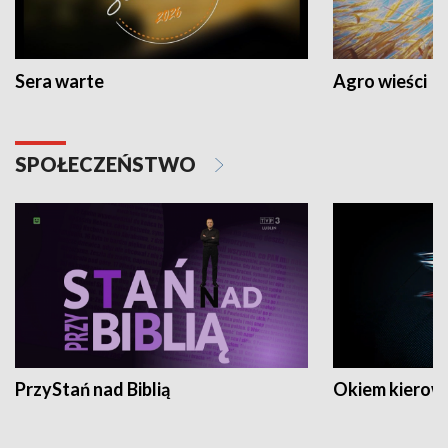
Sera warte
Agro wieści
SPOŁECZEŃSTWO
PrzyStań nad Biblią
Okiem kierow