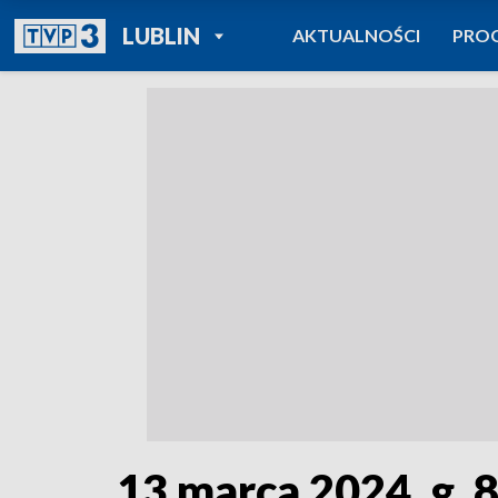
POWRÓT DO
LUBLIN
AKTUALNOŚCI
PRO
TVP REGIONY
13 marca 2024, g. 