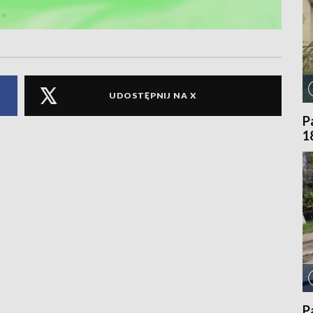
UDOSTĘPNIJ NA X
P
1
P