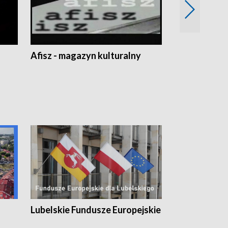
Afisz - magazyn kulturalny
Zobacz, co s
Lubelskie Fundusze Europejskie