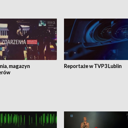
nia, magazyn
Reportaże w TVP3 Lublin
erów