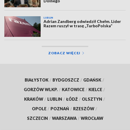
Dolnego
LUBLIN
Adrian Zandberg odwiedził Chełm. Lider
Razem ruszył w trasę „TurboPolska”
ZOBACZ WIĘCEJ
BIAŁYSTOK
/
BYDGOSZCZ
/
GDAŃSK
/
GORZÓW WLKP.
/
KATOWICE
/
KIELCE
/
KRAKÓW
/
LUBLIN
/
ŁÓDŹ
/
OLSZTYN
/
OPOLE
/
POZNAŃ
/
RZESZÓW
/
SZCZECIN
/
WARSZAWA
/
WROCŁAW