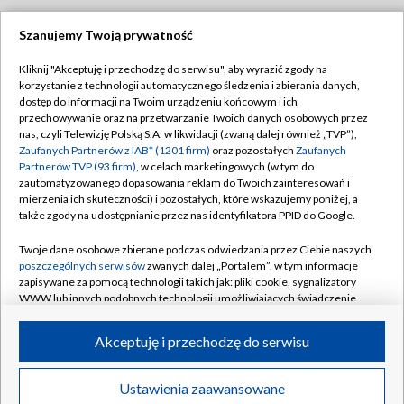
Szanujemy Twoją prywatność
Dołącz do nas:
Kliknij "Akceptuję i przechodzę do serwisu", aby wyrazić zgody na
korzystanie z technologii automatycznego śledzenia i zbierania danych,
TVP
dostęp do informacji na Twoim urządzeniu końcowym i ich
Abonament TVP
przechowywanie oraz na przetwarzanie Twoich danych osobowych przez
Regulamin TVP
nas, czyli Telewizję Polską S.A. w likwidacji (zwaną dalej również „TVP”),
Emisja w TVP
Polityka prywatności
Zaufanych Partnerów z IAB* (1201 firm)
oraz pozostałych
Zaufanych
Partnerów TVP (93 firm)
, w celach marketingowych (w tym do
Centrum informacji TVP
Moje zgody
zautomatyzowanego dopasowania reklam do Twoich zainteresowań i
mierzenia ich skuteczności) i pozostałych, które wskazujemy poniżej, a
Naziemna Telewizja Cyfrowa
Pomoc
także zgody na udostępnianie przez nas identyfikatora PPID do Google.
Sklep TVP
Biuro reklamy
Twoje dane osobowe zbierane podczas odwiedzania przez Ciebie naszych
Rada Programowa
Kontakt
poszczególnych serwisów
zwanych dalej „Portalem”, w tym informacje
zapisywane za pomocą technologii takich jak: pliki cookie, sygnalizatory
System NOS
WWW lub innych podobnych technologii umożliwiających świadczenie
dopasowanych i bezpiecznych usług, personalizację treści oraz reklam,
Informacje o nadawcy
Kanały
udostępnianie funkcji mediów społecznościowych oraz analizowanie
Akceptuję i przechodzę do serwisu
ruchu w Internecie.
Program dla prasy
©2026 Telewizja Polska S.A. w likwidacji
Biuro Reklamy
Twoje dane osobowe zbierane podczas odwiedzania przez Ciebie
Ustawienia zaawansowane
poszczególnych serwisów
na Portalu, takie jak adresy IP, identyfikatory