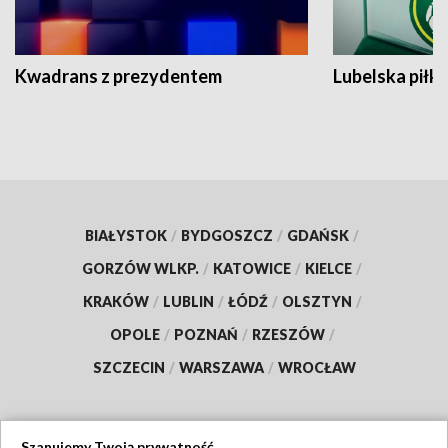
Kwadrans z prezydentem
Lubelska piłk
BIAŁYSTOK
/
BYDGOSZCZ
/
GDAŃSK
/
GORZÓW WLKP.
/
KATOWICE
/
KIELCE
/
KRAKÓW
/
LUBLIN
/
ŁÓDŹ
/
OLSZTYN
/
OPOLE
/
POZNAŃ
/
RZESZÓW
/
SZCZECIN
/
WARSZAWA
/
WROCŁAW
Szanujemy Twoją prywatność