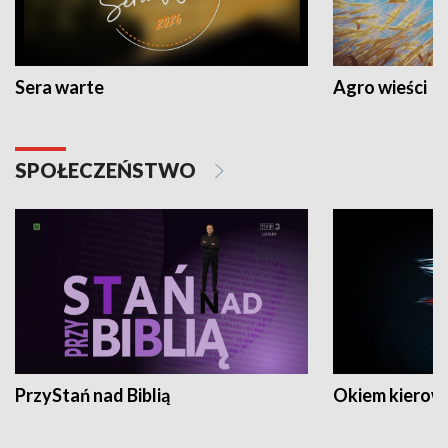
Sera warte
Agro wieści
SPOŁECZEŃSTWO
PrzyStań nad Biblią
Okiem kierow