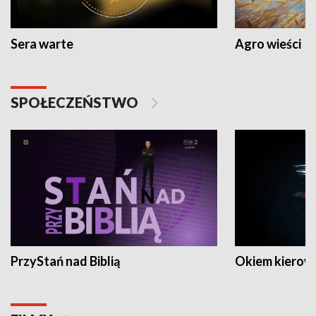
Sera warte
Agro wieści
SPOŁECZEŃSTWO
PrzyStań nad Biblią
Okiem kierow