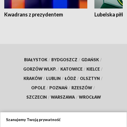
Kwadrans z prezydentem
Lubelska piłk
BIAŁYSTOK
/
BYDGOSZCZ
/
GDAŃSK
/
GORZÓW WLKP.
/
KATOWICE
/
KIELCE
/
KRAKÓW
/
LUBLIN
/
ŁÓDŹ
/
OLSZTYN
/
OPOLE
/
POZNAŃ
/
RZESZÓW
/
SZCZECIN
/
WARSZAWA
/
WROCŁAW
Szanujemy Twoją prywatność
Dołącz do nas: