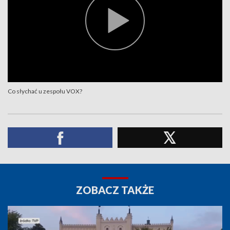
Co słychać u zespołu VOX?
ZOBACZ TAKŻE