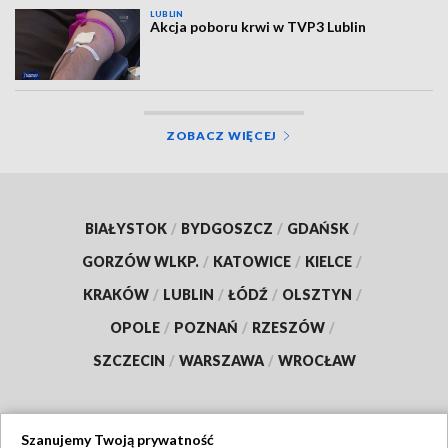
LUBLIN
Akcja poboru krwi w TVP3 Lublin
ZOBACZ WIĘCEJ
BIAŁYSTOK
/
BYDGOSZCZ
/
GDAŃSK
/
GORZÓW WLKP.
/
KATOWICE
/
KIELCE
/
KRAKÓW
/
LUBLIN
/
ŁÓDŹ
/
OLSZTYN
/
OPOLE
/
POZNAŃ
/
RZESZÓW
/
SZCZECIN
/
WARSZAWA
/
WROCŁAW
Szanujemy Twoją prywatność