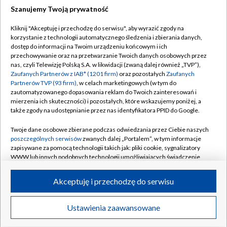
Szanujemy Twoją prywatność
Dołącz do nas:
Kliknij "Akceptuję i przechodzę do serwisu", aby wyrazić zgody na
korzystanie z technologii automatycznego śledzenia i zbierania danych,
TVP
dostęp do informacji na Twoim urządzeniu końcowym i ich
Abonament TVP
przechowywanie oraz na przetwarzanie Twoich danych osobowych przez
Regulamin TVP
nas, czyli Telewizję Polską S.A. w likwidacji (zwaną dalej również „TVP”),
Emisja w TVP
Polityka prywatności
Zaufanych Partnerów z IAB* (1201 firm)
oraz pozostałych
Zaufanych
Partnerów TVP (93 firm)
, w celach marketingowych (w tym do
Centrum informacji TVP
Moje zgody
zautomatyzowanego dopasowania reklam do Twoich zainteresowań i
mierzenia ich skuteczności) i pozostałych, które wskazujemy poniżej, a
Naziemna Telewizja Cyfrowa
Pomoc
także zgody na udostępnianie przez nas identyfikatora PPID do Google.
Sklep TVP
Biuro reklamy
Twoje dane osobowe zbierane podczas odwiedzania przez Ciebie naszych
Rada Programowa
Kontakt
poszczególnych serwisów
zwanych dalej „Portalem”, w tym informacje
zapisywane za pomocą technologii takich jak: pliki cookie, sygnalizatory
System NOS
WWW lub innych podobnych technologii umożliwiających świadczenie
dopasowanych i bezpiecznych usług, personalizację treści oraz reklam,
Informacje o nadawcy
Kanały
udostępnianie funkcji mediów społecznościowych oraz analizowanie
Akceptuję i przechodzę do serwisu
ruchu w Internecie.
Program dla prasy
©2026 Telewizja Polska S.A. w likwidacji
Biuro Reklamy
Twoje dane osobowe zbierane podczas odwiedzania przez Ciebie
Ustawienia zaawansowane
poszczególnych serwisów
na Portalu, takie jak adresy IP, identyfikatory
Ogłoszenie przetargowe
Twoich urządzeń końcowych i identyfikatory plików cookie, informacje o