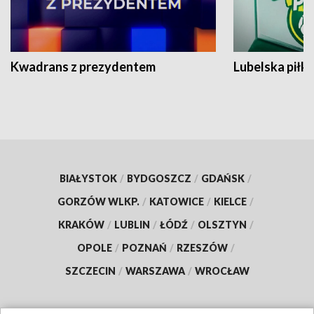
Kwadrans z prezydentem
Lubelska piłk
BIAŁYSTOK
/
BYDGOSZCZ
/
GDAŃSK
/
GORZÓW WLKP.
/
KATOWICE
/
KIELCE
/
KRAKÓW
/
LUBLIN
/
ŁÓDŹ
/
OLSZTYN
/
OPOLE
/
POZNAŃ
/
RZESZÓW
/
SZCZECIN
/
WARSZAWA
/
WROCŁAW