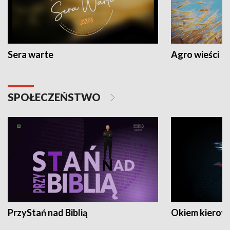
Sera warte
Agro wieści
SPOŁECZEŃSTWO
PrzyStań nad Biblią
Okiem kierow