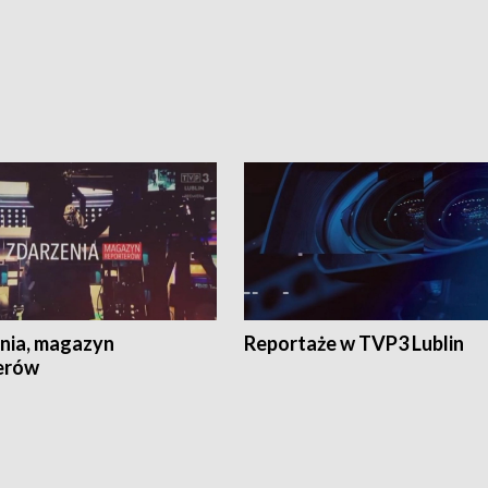
nia, magazyn
Reportaże w TVP3 Lublin
erów