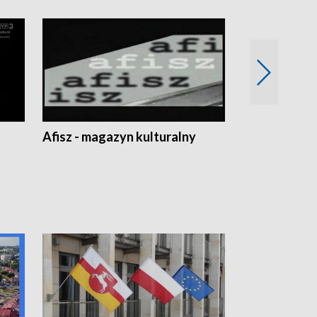
Afisz - magazyn kulturalny
Zobacz, co s