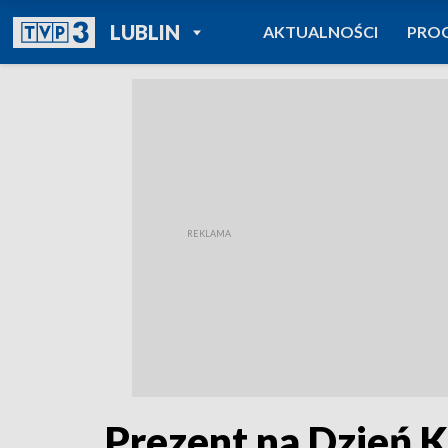
POWRÓT DO
LUBLIN
AKTUALNOŚCI
PRO
TVP REGIONY
Prezent na Dzień K