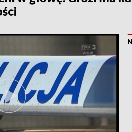
ści
N