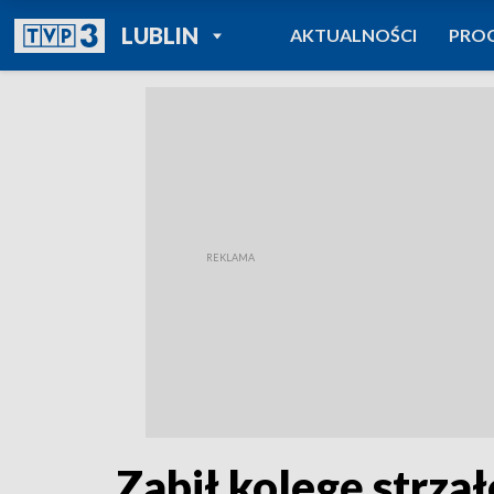
POWRÓT DO
LUBLIN
AKTUALNOŚCI
PRO
TVP REGIONY
Zabił kolegę strz