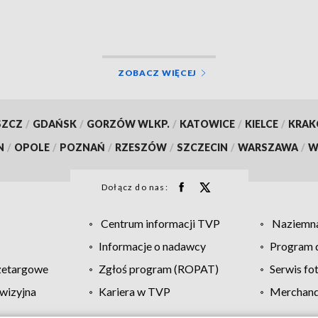
land
ZOBACZ WIĘCEJ
SZCZ
/
GDAŃSK
/
GORZÓW WLKP.
/
KATOWICE
/
KIELCE
/
KRA
N
/
OPOLE
/
POZNAŃ
/
RZESZÓW
/
SZCZECIN
/
WARSZAWA
/
W
Dołącz do nas:
Centrum informacji TVP
Naziemna
Informacje o nadawcy
Program d
zetargowe
Zgłoś program (ROPAT)
Serwis fo
wizyjna
Kariera w TVP
Merchandi