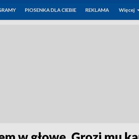
GRAMY
PIOSENKA DLA CIEBIE
REKLAMA
Więcej
ałem w głowę. Grozi mu k