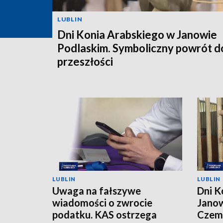
LUBLIN
Dni Konia Arabskiego w Janowie
Podlaskim. Symboliczny powrót d
przeszłości
LUBLIN
LUBLIN
Uwaga na fałszywe
Dni K
wiadomości o zwrocie
Janow
podatku. KAS ostrzega
Czemp