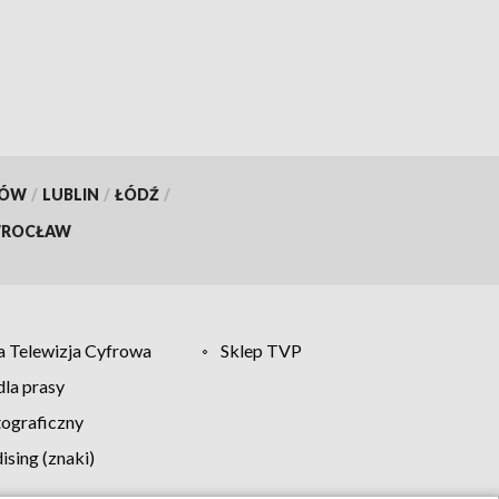
KÓW
/
LUBLIN
/
ŁÓDŹ
/
ROCŁAW
 Telewizja Cyfrowa
Sklep TVP
la prasy
tograficzny
sing (znaki)