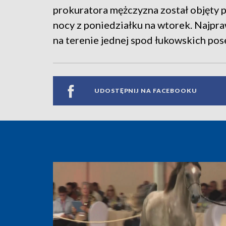
prokuratora mężczyzna został objęty 
nocy z poniedziałku na wtorek. Najp
na terenie jednej spod łukowskich poses
UDOSTĘPNIJ NA FACEBOOKU