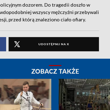
policyjnym dozorem. Do tragedii doszło w
rawdopodobniej wszyscy mężczyźni przebywali
ji, przed którą znaleziono ciało ofiary.
UDOSTĘPNIJ NA X
ZOBACZ TAKŻE