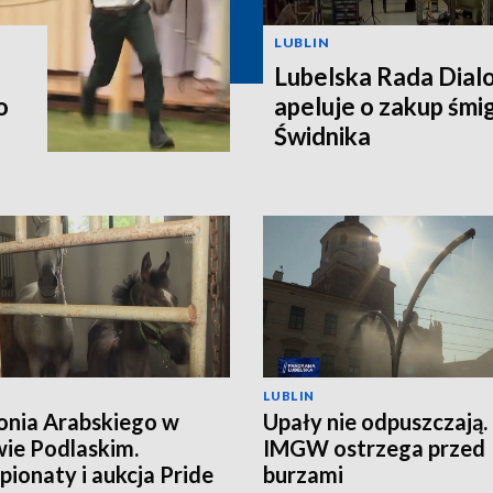
LUBLIN
Lubelska Rada Dial
o
apeluje o zakup śm
Świdnika
LUBLIN
onia Arabskiego w
Upały nie odpuszczają.
ie Podlaskim.
IMGW ostrzega przed
ionaty i aukcja Pride
burzami