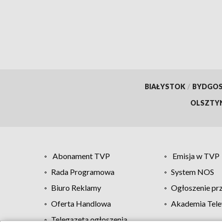
przed oszustwem
of Po
BIAŁYSTOK
/
BYDGO
OLSZTY
Abonament TVP
Emisja w TVP
Rada Programowa
System NOS
Biuro Reklamy
Ogłoszenie pr
Oferta Handlowa
Akademia Tele
Telegazeta ogłoszenia