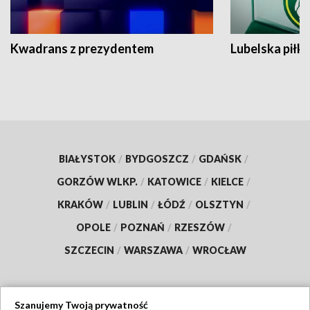
Kwadrans z prezydentem
Lubelska piłk
BIAŁYSTOK
/
BYDGOSZCZ
/
GDAŃSK
/
GORZÓW WLKP.
/
KATOWICE
/
KIELCE
/
KRAKÓW
/
LUBLIN
/
ŁÓDŹ
/
OLSZTYN
/
OPOLE
/
POZNAŃ
/
RZESZÓW
/
SZCZECIN
/
WARSZAWA
/
WROCŁAW
Szanujemy Twoją prywatność