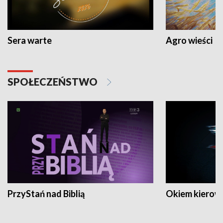
Sera warte
Agro wieści
SPOŁECZEŃSTWO
PrzyStań nad Biblią
Okiem kierow