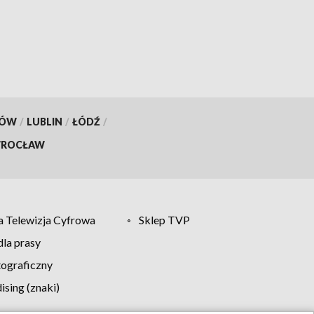
KÓW
/
LUBLIN
/
ŁÓDŹ
/
ROCŁAW
 Telewizja Cyfrowa
Sklep TVP
la prasy
tograficzny
sing (znaki)