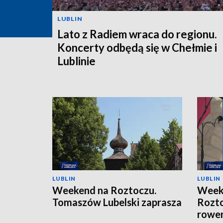
LUBLIN
Lato z Radiem wraca do regionu.
Koncerty odbędą się w Chełmie i
Lublinie
LUBLIN
LUBLIN
Weekend na Roztoczu.
Weeke
Tomaszów Lubelski zaprasza
Rozto
rower