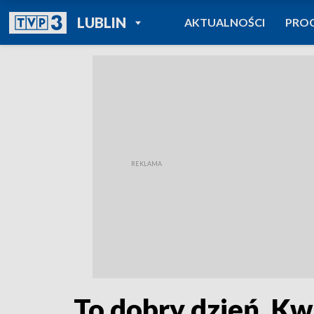
POWRÓT DO
LUBLIN
AKTUALNOŚCI
PRO
TVP REGIONY
To dobry dzień. K