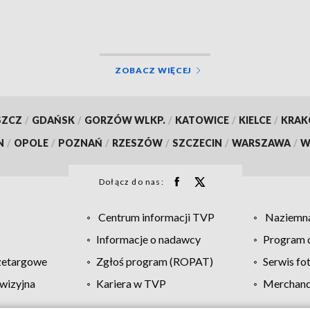
ZOBACZ WIĘCEJ
SZCZ
/
GDAŃSK
/
GORZÓW WLKP.
/
KATOWICE
/
KIELCE
/
KRA
N
/
OPOLE
/
POZNAŃ
/
RZESZÓW
/
SZCZECIN
/
WARSZAWA
/
W
Dołącz do nas:
Centrum informacji TVP
Naziemna
Informacje o nadawcy
Program d
zetargowe
Zgłoś program (ROPAT)
Serwis fo
wizyjna
Kariera w TVP
Merchandi