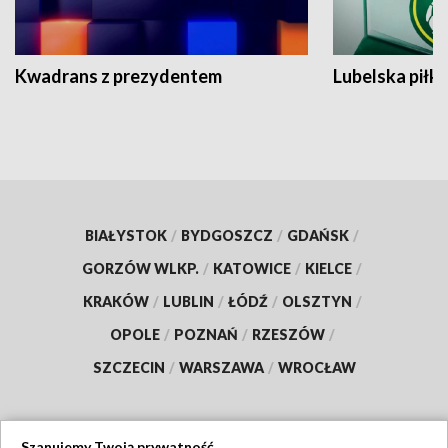
Kwadrans z prezydentem
Lubelska piłk
BIAŁYSTOK
/
BYDGOSZCZ
/
GDAŃSK
/
GORZÓW WLKP.
/
KATOWICE
/
KIELCE
/
KRAKÓW
/
LUBLIN
/
ŁÓDŹ
/
OLSZTYN
/
OPOLE
/
POZNAŃ
/
RZESZÓW
/
SZCZECIN
/
WARSZAWA
/
WROCŁAW
Szanujemy Twoją prywatność