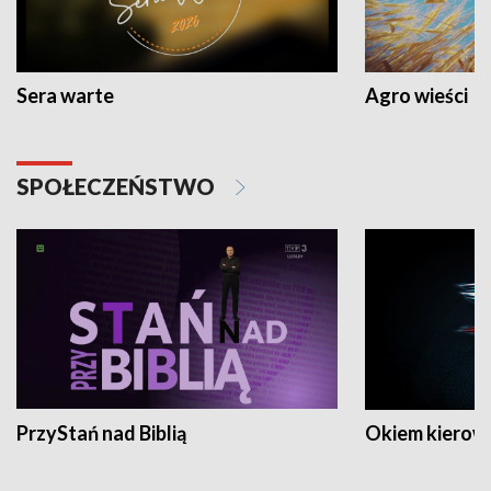
Sera warte
Agro wieści
SPOŁECZEŃSTWO
PrzyStań nad Biblią
Okiem kierow