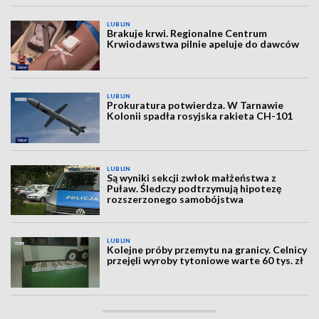
LUBLIN
Brakuje krwi. Regionalne Centrum
Krwiodawstwa pilnie apeluje do dawców
LUBLIN
Prokuratura potwierdza. W Tarnawie
Kolonii spadła rosyjska rakieta CH-101
LUBLIN
Są wyniki sekcji zwłok małżeństwa z
Puław. Śledczy podtrzymują hipotezę
rozszerzonego samobójstwa
LUBLIN
Kolejne próby przemytu na granicy. Celnicy
przejęli wyroby tytoniowe warte 60 tys. zł