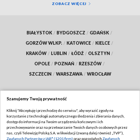
ZOBACZ WIĘCEJ
BIAŁYSTOK
/
BYDGOSZCZ
/
GDAŃSK
/
GORZÓW WLKP.
/
KATOWICE
/
KIELCE
/
KRAKÓW
/
LUBLIN
/
ŁÓDŹ
/
OLSZTYN
/
OPOLE
/
POZNAŃ
/
RZESZÓW
/
SZCZECIN
/
WARSZAWA
/
WROCŁAW
Szanujemy Twoją prywatność
Dołącz do nas:
Kliknij "Akceptuję i przechodzę do serwisu", aby wyrazić zgody na
korzystanie z technologii automatycznego śledzenia i zbierania danych,
TVP
dostęp do informacji na Twoim urządzeniu końcowym i ich
Abonament TVP
przechowywanie oraz na przetwarzanie Twoich danych osobowych przez
Regulamin TVP
nas, czyli Telewizję Polską S.A. w likwidacji (zwaną dalej również „TVP”),
Emisja w TVP
Polityka prywatności
Zaufanych Partnerów z IAB* (1201 firm)
oraz pozostałych
Zaufanych