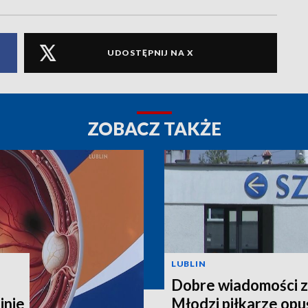
UDOSTĘPNIJ NA X
ZOBACZ TAKŻE
LUBLIN
Dobre wiadomości z
inie
Młodzi piłkarze opuś