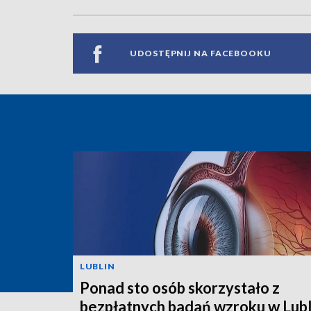
UDOSTĘPNIJ NA FACEBOOKU
LUBLIN
Ponad sto osób skorzystało z
bezpłatnych badań wzroku w Lubl