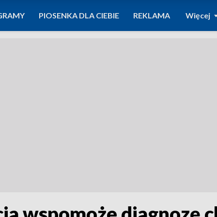
GRAMY
PIOSENKA DLA CIEBIE
REKLAMA
Więcej
ncja wspomoże diagnozę 