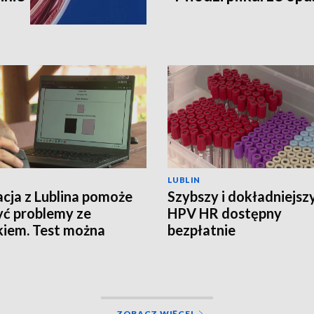
LUBLIN
acja z Lublina pomoże
Szybszy i dokładniejszy
ć problemy ze
HPV HR dostępny
iem. Test można
bezpłatnie
ć w domu
ZOBACZ WIĘCEJ