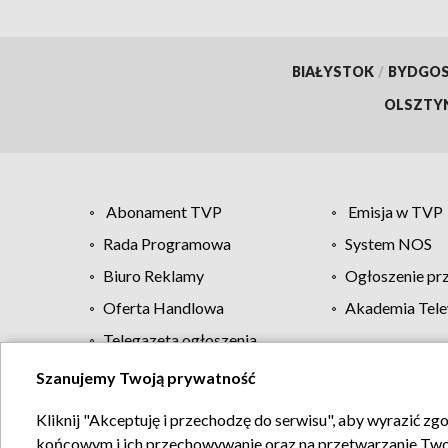
BIAŁYSTOK
/
BYDGO
OLSZTY
Abonament TVP
Emisja w TVP
Rada Programowa
System NOS
Biuro Reklamy
Ogłoszenie pr
Oferta Handlowa
Akademia Tele
Telegazeta ogłoszenia
Szanujemy Twoją prywatność
Regulamin TVP
Kliknij "Akceptuję i przechodzę do serwisu", aby wyrazić zg
końcowym i ich przechowywanie oraz na przetwarzanie Twoich