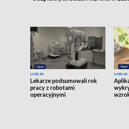
LUBLIN
LUBLIN
Lekarze podsumowali rok
Aplik
pracy z robotami
wykry
operacyjnymi
wzrok
zrobi