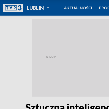
POWRÓT DO
LUBLIN
AKTUALNOŚCI
PRO
TVP REGIONY
Sztuczna intelige