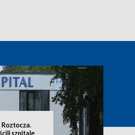
 Roztocza.
cili szpitale