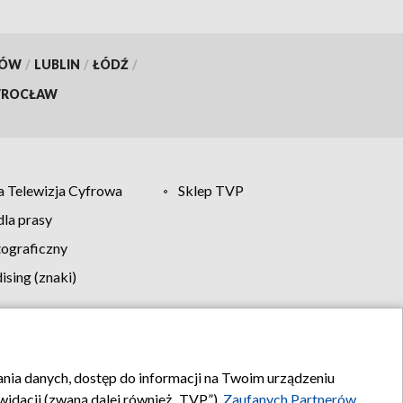
KÓW
/
LUBLIN
/
ŁÓDŹ
/
ROCŁAW
 Telewizja Cyfrowa
Sklep TVP
la prasy
tograficzny
sing (znaki)
klamy
Kontakt
rania danych, dostęp do informacji na Twoim urządzeniu
idacji (zwaną dalej również „TVP”),
Zaufanych Partnerów