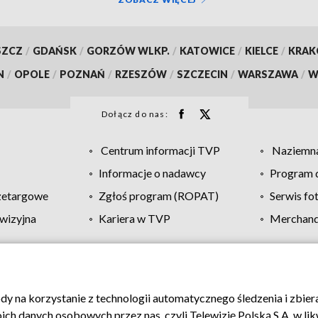
SZCZ
/
GDAŃSK
/
GORZÓW WLKP.
/
KATOWICE
/
KIELCE
/
KRA
N
/
OPOLE
/
POZNAŃ
/
RZESZÓW
/
SZCZECIN
/
WARSZAWA
/
W
Dołącz do nas:
Centrum informacji TVP
Naziemna
Informacje o nadawcy
Program d
zetargowe
Zgłoś program (ROPAT)
Serwis fo
wizyjna
Kariera w TVP
Merchandi
Polityka prywatności
Moje zgody
Pomoc
Biuro re
ody na korzystanie z technologii automatycznego śledzenia i zbie
 danych osobowych przez nas, czyli Telewizję Polską S.A. w likw