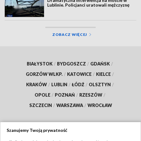
Dramatyczna interwencja na moście w
Lublinie. Policjanci uratowali mężczyznę
ZOBACZ WIĘCEJ
BIAŁYSTOK
/
BYDGOSZCZ
/
GDAŃSK
/
GORZÓW WLKP.
/
KATOWICE
/
KIELCE
/
KRAKÓW
/
LUBLIN
/
ŁÓDŹ
/
OLSZTYN
/
OPOLE
/
POZNAŃ
/
RZESZÓW
/
SZCZECIN
/
WARSZAWA
/
WROCŁAW
Szanujemy Twoją prywatność
Dołącz do nas: