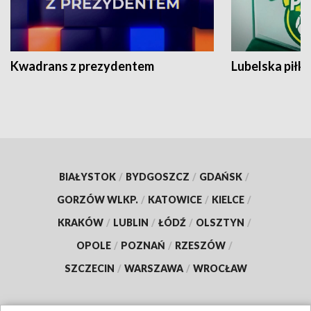
Kwadrans z prezydentem
Lubelska piłk
BIAŁYSTOK
/
BYDGOSZCZ
/
GDAŃSK
/
GORZÓW WLKP.
/
KATOWICE
/
KIELCE
/
KRAKÓW
/
LUBLIN
/
ŁÓDŹ
/
OLSZTYN
/
OPOLE
/
POZNAŃ
/
RZESZÓW
/
SZCZECIN
/
WARSZAWA
/
WROCŁAW