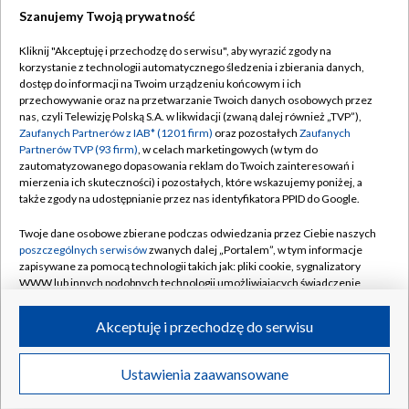
Szanujemy Twoją prywatność
Dołącz do nas:
Kliknij "Akceptuję i przechodzę do serwisu", aby wyrazić zgody na
korzystanie z technologii automatycznego śledzenia i zbierania danych,
TVP
dostęp do informacji na Twoim urządzeniu końcowym i ich
Abonament TVP
przechowywanie oraz na przetwarzanie Twoich danych osobowych przez
Regulamin TVP
nas, czyli Telewizję Polską S.A. w likwidacji (zwaną dalej również „TVP”),
Emisja w TVP
Polityka prywatności
Zaufanych Partnerów z IAB* (1201 firm)
oraz pozostałych
Zaufanych
Partnerów TVP (93 firm)
, w celach marketingowych (w tym do
Centrum informacji TVP
Moje zgody
zautomatyzowanego dopasowania reklam do Twoich zainteresowań i
mierzenia ich skuteczności) i pozostałych, które wskazujemy poniżej, a
Naziemna Telewizja Cyfrowa
Pomoc
także zgody na udostępnianie przez nas identyfikatora PPID do Google.
Sklep TVP
Biuro reklamy
Twoje dane osobowe zbierane podczas odwiedzania przez Ciebie naszych
Rada Programowa
Kontakt
poszczególnych serwisów
zwanych dalej „Portalem”, w tym informacje
zapisywane za pomocą technologii takich jak: pliki cookie, sygnalizatory
System NOS
WWW lub innych podobnych technologii umożliwiających świadczenie
dopasowanych i bezpiecznych usług, personalizację treści oraz reklam,
Informacje o nadawcy
Kanały
udostępnianie funkcji mediów społecznościowych oraz analizowanie
Akceptuję i przechodzę do serwisu
ruchu w Internecie.
Program dla prasy
©2026 Telewizja Polska S.A. w likwidacji
Biuro Reklamy
Twoje dane osobowe zbierane podczas odwiedzania przez Ciebie
Ustawienia zaawansowane
poszczególnych serwisów
na Portalu, takie jak adresy IP, identyfikatory
Ogłoszenie przetargowe
Twoich urządzeń końcowych i identyfikatory plików cookie, informacje o