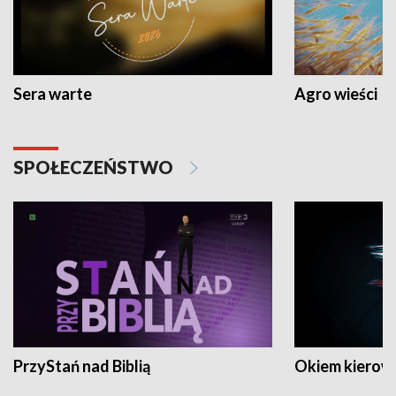
Sera warte
Agro wieści
SPOŁECZEŃSTWO
PrzyStań nad Biblią
Okiem kierow