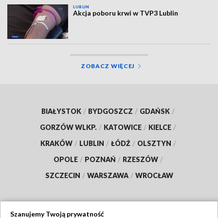
LUBLIN
Akcja poboru krwi w TVP3 Lublin
ZOBACZ WIĘCEJ
BIAŁYSTOK
/
BYDGOSZCZ
/
GDAŃSK
/
GORZÓW WLKP.
/
KATOWICE
/
KIELCE
/
KRAKÓW
/
LUBLIN
/
ŁÓDŹ
/
OLSZTYN
/
OPOLE
/
POZNAŃ
/
RZESZÓW
/
SZCZECIN
/
WARSZAWA
/
WROCŁAW
Szanujemy Twoją prywatność