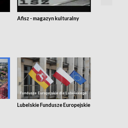
Afisz - magazyn kulturalny
Zobacz, co s
Lubelskie Fundusze Europejskie