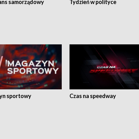
ans samorządowy
Tydzień w polityce
yn sportowy
Czas na speedway