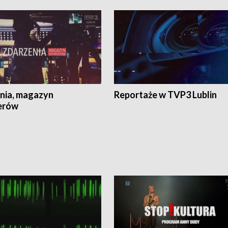
nia, magazyn
Reportaże w TVP3 Lublin
erów