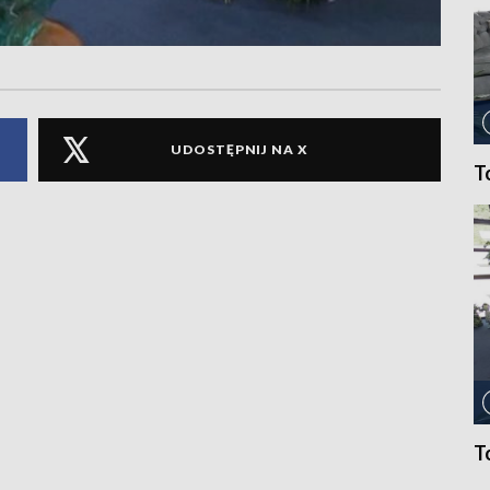
UDOSTĘPNIJ NA X
T
T