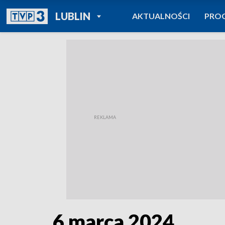
POWRÓT DO
LUBLIN
AKTUALNOŚCI
PRO
TVP REGIONY
6 marca 2024