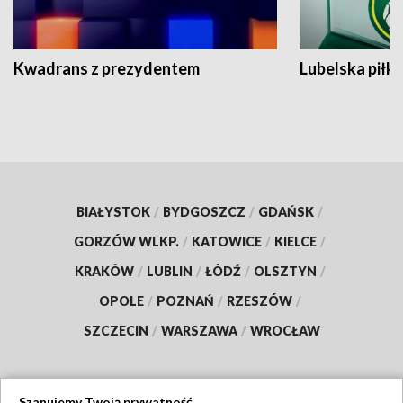
Kwadrans z prezydentem
Lubelska piłk
BIAŁYSTOK
/
BYDGOSZCZ
/
GDAŃSK
/
GORZÓW WLKP.
/
KATOWICE
/
KIELCE
/
KRAKÓW
/
LUBLIN
/
ŁÓDŹ
/
OLSZTYN
/
OPOLE
/
POZNAŃ
/
RZESZÓW
/
SZCZECIN
/
WARSZAWA
/
WROCŁAW
Szanujemy Twoją prywatność