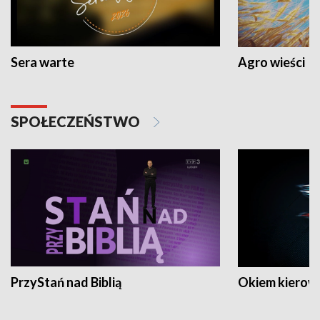
Sera warte
Agro wieści
SPOŁECZEŃSTWO
PrzyStań nad Biblią
Okiem kierow