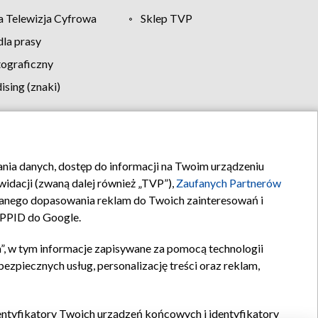
 Telewizja Cyfrowa
Sklep TVP
la prasy
tograficzny
sing (znaki)
klamy
Kontakt
rania danych, dostęp do informacji na Twoim urządzeniu
idacji (zwaną dalej również „TVP”),
Zaufanych Partnerów
anego dopasowania reklam do Twoich zainteresowań i
a PPID do Google.
”, w tym informacje zapisywane za pomocą technologii
zpiecznych usług, personalizację treści oraz reklam,
identyfikatory Twoich urządzeń końcowych i identyfikatory