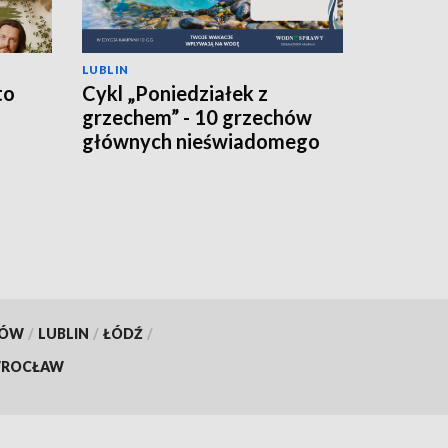
LUBLIN
to
Cykl „Poniedziałek z
grzechem” - 10 grzechów
głównych nieświadomego
turysty
KÓW
/
LUBLIN
/
ŁÓDŹ
/
ROCŁAW