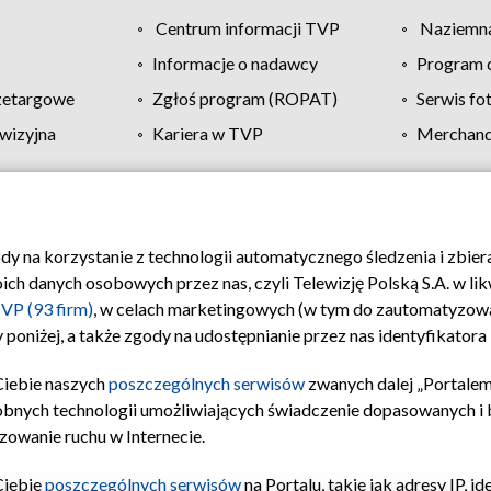
Centrum informacji TVP
Naziemna
Informacje o nadawcy
Program d
zetargowe
Zgłoś program (ROPAT)
Serwis fo
wizyjna
Kariera w TVP
Merchandi
Polityka prywatności
Moje zgody
Pomoc
Biuro re
ody na korzystanie z technologii automatycznego śledzenia i zbie
 danych osobowych przez nas, czyli Telewizję Polską S.A. w likw
VP (93 firm)
, w celach marketingowych (w tym do zautomatyzow
 poniżej, a także zgody na udostępnianie przez nas identyfikator
Ciebie naszych
poszczególnych serwisów
zwanych dalej „Portalem
obnych technologii umożliwiających świadczenie dopasowanych i be
zowanie ruchu w Internecie.
Ciebie
poszczególnych serwisów
na Portalu, takie jak adresy IP, 