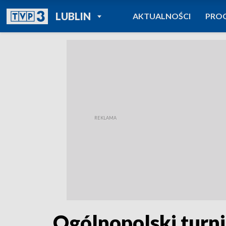
POWRÓT DO
LUBLIN
AKTUALNOŚCI
PRO
TVP REGIONY
Ogólnopolski turni