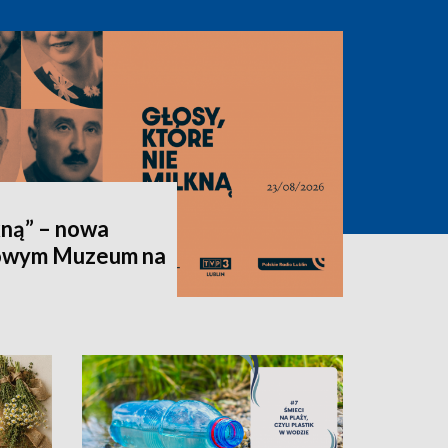
kną” – nowa
owym Muzeum na