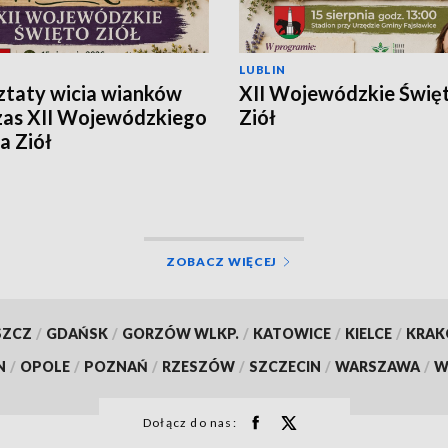
LUBLIN
taty wicia wianków
XII Wojewódzkie Świę
as XII Wojewódzkiego
Ziół
a Ziół
ZOBACZ WIĘCEJ
SZCZ
/
GDAŃSK
/
GORZÓW WLKP.
/
KATOWICE
/
KIELCE
/
KRA
N
/
OPOLE
/
POZNAŃ
/
RZESZÓW
/
SZCZECIN
/
WARSZAWA
/
W
Dołącz do nas: