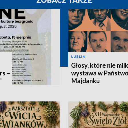
ZOBACZ TAKŻE
LUBLIN
Głosy, które nie mil
rs –
wystawa w Państw
”
Majdanku