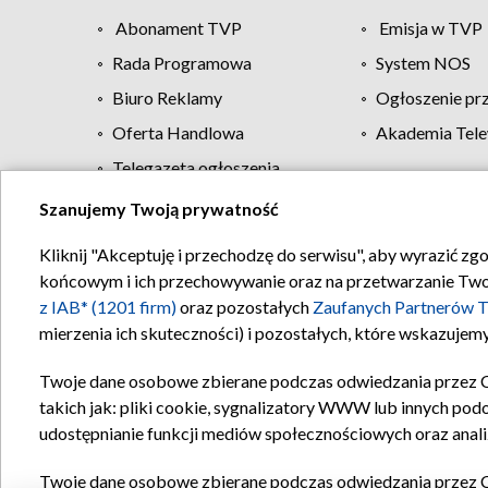
Abonament TVP
Emisja w TVP
Rada Programowa
System NOS
Biuro Reklamy
Ogłoszenie pr
Oferta Handlowa
Akademia Tele
Telegazeta ogłoszenia
Szanujemy Twoją prywatność
Regulamin TVP
Kliknij "Akceptuję i przechodzę do serwisu", aby wyrazić zg
końcowym i ich przechowywanie oraz na przetwarzanie Twoich
z IAB* (1201 firm)
oraz pozostałych
Zaufanych Partnerów T
mierzenia ich skuteczności) i pozostałych, które wskazujemy
Twoje dane osobowe zbierane podczas odwiedzania przez 
takich jak: pliki cookie, sygnalizatory WWW lub innych pod
udostępnianie funkcji mediów społecznościowych oraz anali
Twoje dane osobowe zbierane podczas odwiedzania przez 