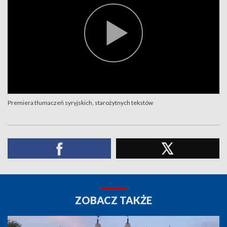
Premiera tłumaczeń syryjskich, starożytnych tekstów
ZOBACZ TAKŻE