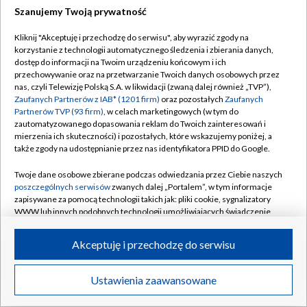
Szanujemy Twoją prywatność
Dołącz do nas:
Kliknij "Akceptuję i przechodzę do serwisu", aby wyrazić zgody na
korzystanie z technologii automatycznego śledzenia i zbierania danych,
TVP
dostęp do informacji na Twoim urządzeniu końcowym i ich
Abonament TVP
przechowywanie oraz na przetwarzanie Twoich danych osobowych przez
Regulamin TVP
nas, czyli Telewizję Polską S.A. w likwidacji (zwaną dalej również „TVP”),
Emisja w TVP
Polityka prywatności
Zaufanych Partnerów z IAB* (1201 firm)
oraz pozostałych
Zaufanych
Partnerów TVP (93 firm)
, w celach marketingowych (w tym do
Centrum informacji TVP
Moje zgody
zautomatyzowanego dopasowania reklam do Twoich zainteresowań i
mierzenia ich skuteczności) i pozostałych, które wskazujemy poniżej, a
Naziemna Telewizja Cyfrowa
Pomoc
także zgody na udostępnianie przez nas identyfikatora PPID do Google.
Sklep TVP
Biuro reklamy
Twoje dane osobowe zbierane podczas odwiedzania przez Ciebie naszych
Rada Programowa
Kontakt
poszczególnych serwisów
zwanych dalej „Portalem”, w tym informacje
zapisywane za pomocą technologii takich jak: pliki cookie, sygnalizatory
System NOS
WWW lub innych podobnych technologii umożliwiających świadczenie
dopasowanych i bezpiecznych usług, personalizację treści oraz reklam,
Informacje o nadawcy
Kanały
udostępnianie funkcji mediów społecznościowych oraz analizowanie
Akceptuję i przechodzę do serwisu
ruchu w Internecie.
Program dla prasy
©2026 Telewizja Polska S.A. w likwidacji
Biuro Reklamy
Twoje dane osobowe zbierane podczas odwiedzania przez Ciebie
Ustawienia zaawansowane
poszczególnych serwisów
na Portalu, takie jak adresy IP, identyfikatory
Ogłoszenie przetargowe
Twoich urządzeń końcowych i identyfikatory plików cookie, informacje o