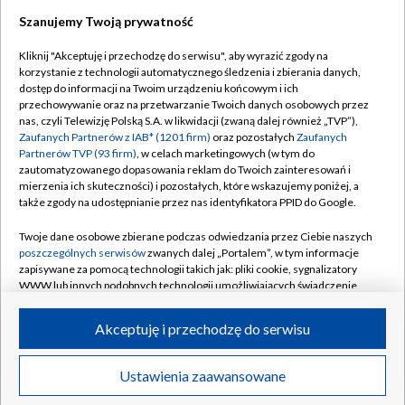
Szanujemy Twoją prywatność
Dołącz do nas:
Kliknij "Akceptuję i przechodzę do serwisu", aby wyrazić zgody na
korzystanie z technologii automatycznego śledzenia i zbierania danych,
TVP
dostęp do informacji na Twoim urządzeniu końcowym i ich
Abonament TVP
przechowywanie oraz na przetwarzanie Twoich danych osobowych przez
Regulamin TVP
nas, czyli Telewizję Polską S.A. w likwidacji (zwaną dalej również „TVP”),
Emisja w TVP
Polityka prywatności
Zaufanych Partnerów z IAB* (1201 firm)
oraz pozostałych
Zaufanych
Partnerów TVP (93 firm)
, w celach marketingowych (w tym do
Centrum informacji TVP
Moje zgody
zautomatyzowanego dopasowania reklam do Twoich zainteresowań i
mierzenia ich skuteczności) i pozostałych, które wskazujemy poniżej, a
Naziemna Telewizja Cyfrowa
Pomoc
także zgody na udostępnianie przez nas identyfikatora PPID do Google.
Sklep TVP
Biuro reklamy
Twoje dane osobowe zbierane podczas odwiedzania przez Ciebie naszych
Rada Programowa
Kontakt
poszczególnych serwisów
zwanych dalej „Portalem”, w tym informacje
zapisywane za pomocą technologii takich jak: pliki cookie, sygnalizatory
System NOS
WWW lub innych podobnych technologii umożliwiających świadczenie
dopasowanych i bezpiecznych usług, personalizację treści oraz reklam,
Informacje o nadawcy
Kanały
udostępnianie funkcji mediów społecznościowych oraz analizowanie
Akceptuję i przechodzę do serwisu
ruchu w Internecie.
Program dla prasy
©2026 Telewizja Polska S.A. w likwidacji
Biuro Reklamy
Twoje dane osobowe zbierane podczas odwiedzania przez Ciebie
Ustawienia zaawansowane
poszczególnych serwisów
na Portalu, takie jak adresy IP, identyfikatory
Ogłoszenie przetargowe
Twoich urządzeń końcowych i identyfikatory plików cookie, informacje o