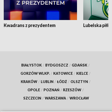
Kwadrans z prezydentem
Lubelska piłk
BIAŁYSTOK
/
BYDGOSZCZ
/
GDAŃSK
/
GORZÓW WLKP.
/
KATOWICE
/
KIELCE
/
KRAKÓW
/
LUBLIN
/
ŁÓDŹ
/
OLSZTYN
/
OPOLE
/
POZNAŃ
/
RZESZÓW
/
SZCZECIN
/
WARSZAWA
/
WROCŁAW