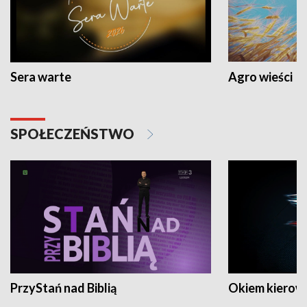
Sera warte
Agro wieści
SPOŁECZEŃSTWO
PrzyStań nad Biblią
Okiem kierow