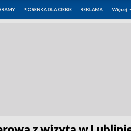
GRAMY
PIOSENKA DLA CIEBIE
REKLAMA
Więcej
owa z wizytą w Lublini