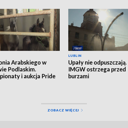
LUBLIN
onia Arabskiego w
Upały nie odpuszczają.
ie Podlaskim.
IMGW ostrzega przed
ionaty i aukcja Pride
burzami
land
ZOBACZ WIĘCEJ