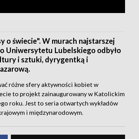
y o świecie". W murach najstarszej
ego Uniwersytetu Lubelskiego odbyło
ltury i sztuki, dyrygentką i
azarową.
ać różne sfery aktywności kobiet w
iecie to projekt zainaugurowany w Katolickim
go roku. Jest to seria otwartych wykładów
krajowym i międzynarodowym.