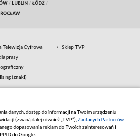
KÓW
/
LUBLIN
/
ŁÓDŹ
/
ROCŁAW
 Telewizja Cyfrowa
Sklep TVP
la prasy
tograficzny
sing (znaki)
klamy
Kontakt
rania danych, dostęp do informacji na Twoim urządzeniu
idacji (zwaną dalej również „TVP”),
Zaufanych Partnerów
anego dopasowania reklam do Twoich zainteresowań i
a PPID do Google.