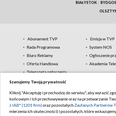
BIAŁYSTOK
/
BYDGO
OLSZTY
Abonament TVP
Emisja w TVP
Rada Programowa
System NOS
Biuro Reklamy
Ogłoszenie pr
Oferta Handlowa
Akademia Tele
Telegazeta ogłoszenia
Szanujemy Twoją prywatność
Regulamin TVP
Kliknij "Akceptuję i przechodzę do serwisu", aby wyrazić zg
końcowym i ich przechowywanie oraz na przetwarzanie Twoich
z IAB* (1201 firm)
oraz pozostałych
Zaufanych Partnerów T
mierzenia ich skuteczności) i pozostałych, które wskazujemy