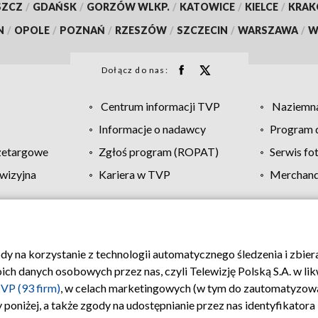
SZCZ
/
GDAŃSK
/
GORZÓW WLKP.
/
KATOWICE
/
KIELCE
/
KRA
N
/
OPOLE
/
POZNAŃ
/
RZESZÓW
/
SZCZECIN
/
WARSZAWA
/
W
Dołącz do nas:
Centrum informacji TVP
Naziemna
Informacje o nadawcy
Program d
zetargowe
Zgłoś program (ROPAT)
Serwis fo
wizyjna
Kariera w TVP
Merchandi
Polityka prywatności
Moje zgody
Pomoc
Biuro re
ody na korzystanie z technologii automatycznego śledzenia i zbie
 danych osobowych przez nas, czyli Telewizję Polską S.A. w likw
VP (93 firm)
, w celach marketingowych (w tym do zautomatyzow
 poniżej, a także zgody na udostępnianie przez nas identyfikator