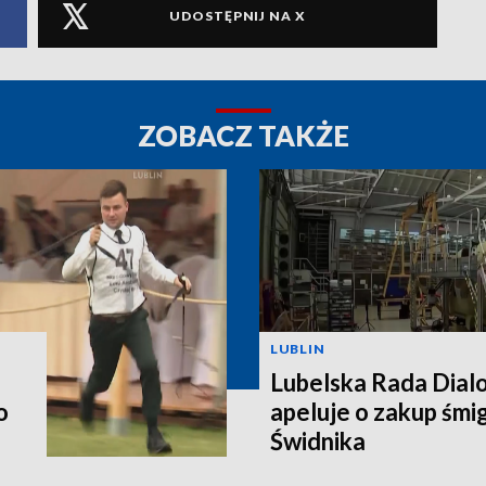
UDOSTĘPNIJ NA X
ZOBACZ TAKŻE
LUBLIN
Lubelska Rada Dial
o
apeluje o zakup śm
Świdnika