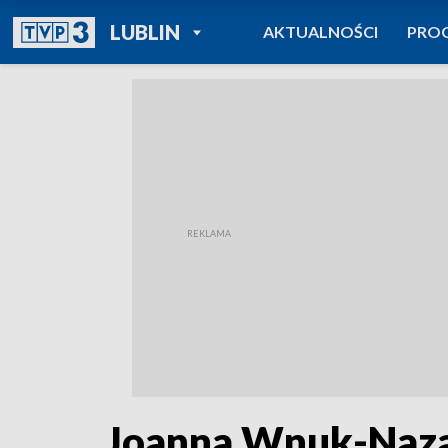
POWRÓT DO
LUBLIN
AKTUALNOŚCI
PRO
TVP REGIONY
Joanna Wnuk-Nazar