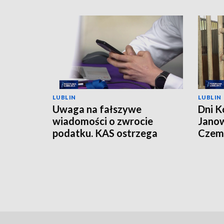
LUBLIN
LUBLIN
Uwaga na fałszywe
Dni K
wiadomości o zwrocie
Janow
podatku. KAS ostrzega
Czemp
przed oszustwem
of Po