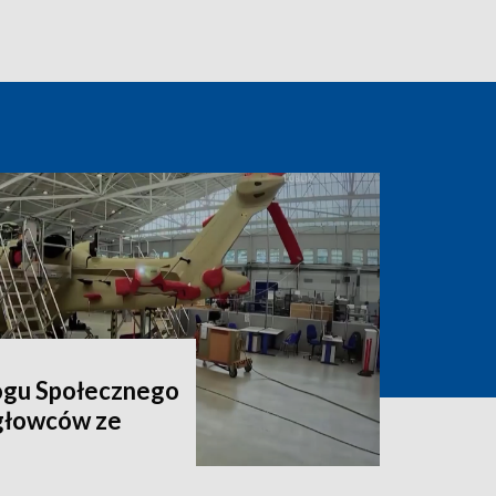
ogu Społecznego
igłowców ze