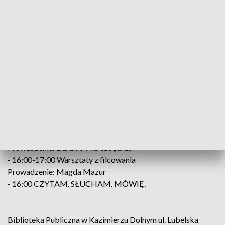
- 10:30-13:30 Warsztaty biżuterii szklanej
Prowadzenie: Daruma Marta Jędras
- 12:00 Spacer tematyczny z Renatą Bucior
- 13:00 Wernisaż wystawy Moniki Gądor „Odcienie
kobiecości”
- 13:30 Oprowadzanie po wystawie Stowarzyszenia
Twórców Ludowych
Prowadzenie: Olena Suvorova
- 14:00 Wernisaż wystawy Aleksandry Kozak-Kotowskiej
- 14:00-15:30 Malowanie na Porcelanie
Prowadzenie: Dorota Opolska-Maksym
- 14:30-17:30 Warsztaty biżuterii Tiffany
Prowadzenie: Daruma Marta Jędras
- 16:00-17:00 Warsztaty z filcowania
Prowadzenie: Magda Mazur
- 16:00 CZYTAM. SŁUCHAM. MÓWIĘ.
Biblioteka Publiczna w Kazimierzu Dolnym ul. Lubelska