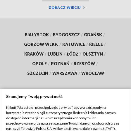
ZOBACZ WIĘCEJ
BIAŁYSTOK
/
BYDGOSZCZ
/
GDAŃSK
/
GORZÓW WLKP.
/
KATOWICE
/
KIELCE
/
KRAKÓW
/
LUBLIN
/
ŁÓDŹ
/
OLSZTYN
/
OPOLE
/
POZNAŃ
/
RZESZÓW
/
SZCZECIN
/
WARSZAWA
/
WROCŁAW
Szanujemy Twoją prywatność
Dołącz do nas:
Kliknij "Akceptuję i przechodzę do serwisu", aby wyrazić zgody na
korzystanie z technologii automatycznego śledzenia i zbierania danych,
TVP
dostęp do informacji na Twoim urządzeniu końcowym i ich
Abonament TVP
przechowywanie oraz na przetwarzanie Twoich danych osobowych przez
Regulamin TVP
nas, czyli Telewizję Polską S.A. w likwidacji (zwaną dalej również „TVP”),