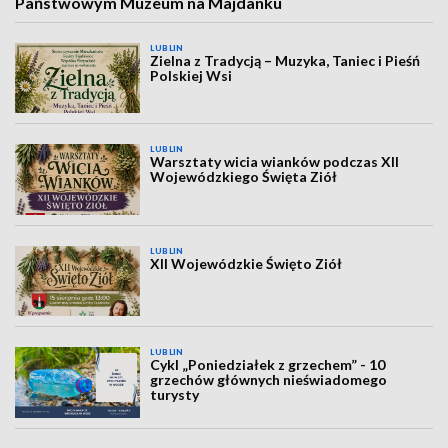
Państwowym Muzeum na Majdanku
LUBLIN
Zielna z Tradycją – Muzyka, Taniec i Pieśń
Polskiej Wsi
LUBLIN
Warsztaty wicia wianków podczas XII
Wojewódzkiego Święta Ziół
LUBLIN
XII Wojewódzkie Święto Ziół
LUBLIN
Cykl „Poniedziałek z grzechem” - 10
grzechów głównych nieświadomego
turysty