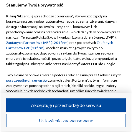
Szanujemy Twoją prywatność
Dołącz do nas:
Kliknij "Akceptuję i przechodzę do serwisu", aby wyrazić zgody na
korzystanie z technologii automatycznego śledzenia i zbierania danych,
TVP
dostęp do informacji na Twoim urządzeniu końcowym i ich
Abonament TVP
przechowywanie oraz na przetwarzanie Twoich danych osobowych przez
Regulamin TVP
nas, czyli Telewizję Polską S.A. w likwidacji (zwaną dalej również „TVP”),
Emisja w TVP
Polityka prywatności
Zaufanych Partnerów z IAB* (1201 firm)
oraz pozostałych
Zaufanych
Partnerów TVP (93 firm)
, w celach marketingowych (w tym do
Centrum informacji TVP
Moje zgody
zautomatyzowanego dopasowania reklam do Twoich zainteresowań i
mierzenia ich skuteczności) i pozostałych, które wskazujemy poniżej, a
Naziemna Telewizja Cyfrowa
Pomoc
także zgody na udostępnianie przez nas identyfikatora PPID do Google.
Sklep TVP
Biuro reklamy
Twoje dane osobowe zbierane podczas odwiedzania przez Ciebie naszych
Rada Programowa
Kontakt
poszczególnych serwisów
zwanych dalej „Portalem”, w tym informacje
zapisywane za pomocą technologii takich jak: pliki cookie, sygnalizatory
System NOS
WWW lub innych podobnych technologii umożliwiających świadczenie
dopasowanych i bezpiecznych usług, personalizację treści oraz reklam,
Informacje o nadawcy
Kanały
udostępnianie funkcji mediów społecznościowych oraz analizowanie
Akceptuję i przechodzę do serwisu
ruchu w Internecie.
Program dla prasy
©2026 Telewizja Polska S.A. w likwidacji
Biuro Reklamy
Twoje dane osobowe zbierane podczas odwiedzania przez Ciebie
Ustawienia zaawansowane
poszczególnych serwisów
na Portalu, takie jak adresy IP, identyfikatory
Ogłoszenie przetargowe
Twoich urządzeń końcowych i identyfikatory plików cookie, informacje o