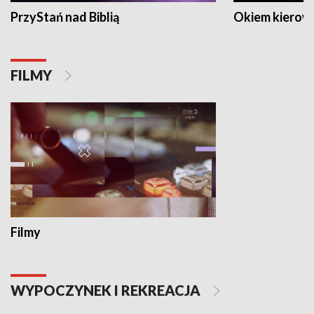
PrzyStań nad Biblią
Okiem kierow
FILMY
Filmy
WYPOCZYNEK I REKREACJA