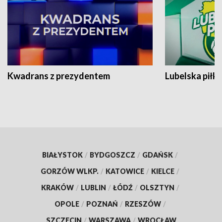
Kwadrans z prezydentem
Lubelska piłk
BIAŁYSTOK
/
BYDGOSZCZ
/
GDAŃSK
/
GORZÓW WLKP.
/
KATOWICE
/
KIELCE
/
KRAKÓW
/
LUBLIN
/
ŁÓDŹ
/
OLSZTYN
/
OPOLE
/
POZNAŃ
/
RZESZÓW
/
SZCZECIN
/
WARSZAWA
/
WROCŁAW