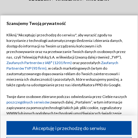
Szanujemy Twoją prywatność
Dołącz do nas:
Kliknij "Akceptuję i przechodzę do serwisu", aby wyrazić zgody na
korzystanie z technologii automatycznego śledzenia i zbierania danych,
TVP
dostęp do informacji na Twoim urządzeniu końcowym i ich
Abonament TVP
przechowywanie oraz na przetwarzanie Twoich danych osobowych przez
Regulamin TVP
nas, czyli Telewizję Polską S.A. w likwidacji (zwaną dalej również „TVP”),
Emisja w TVP
Polityka prywatności
Zaufanych Partnerów z IAB* (1201 firm)
oraz pozostałych
Zaufanych
Partnerów TVP (93 firm)
, w celach marketingowych (w tym do
Centrum informacji TVP
Moje zgody
zautomatyzowanego dopasowania reklam do Twoich zainteresowań i
mierzenia ich skuteczności) i pozostałych, które wskazujemy poniżej, a
Naziemna Telewizja Cyfrowa
Pomoc
także zgody na udostępnianie przez nas identyfikatora PPID do Google.
Sklep TVP
Biuro reklamy
Twoje dane osobowe zbierane podczas odwiedzania przez Ciebie naszych
Rada Programowa
Kontakt
poszczególnych serwisów
zwanych dalej „Portalem”, w tym informacje
zapisywane za pomocą technologii takich jak: pliki cookie, sygnalizatory
System NOS
WWW lub innych podobnych technologii umożliwiających świadczenie
dopasowanych i bezpiecznych usług, personalizację treści oraz reklam,
Informacje o nadawcy
Kanały
udostępnianie funkcji mediów społecznościowych oraz analizowanie
Akceptuję i przechodzę do serwisu
ruchu w Internecie.
Program dla prasy
©2026 Telewizja Polska S.A. w likwidacji