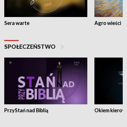
Sera warte
Agro wieści
SPOŁECZEŃSTWO
PrzyStań nad Biblią
Okiem kierow