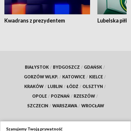
Kwadrans z prezydentem
Lubelska piłk
BIAŁYSTOK
/
BYDGOSZCZ
/
GDAŃSK
/
GORZÓW WLKP.
/
KATOWICE
/
KIELCE
/
KRAKÓW
/
LUBLIN
/
ŁÓDŹ
/
OLSZTYN
/
OPOLE
/
POZNAŃ
/
RZESZÓW
/
SZCZECIN
/
WARSZAWA
/
WROCŁAW
Szanujemy Twoją prywatność