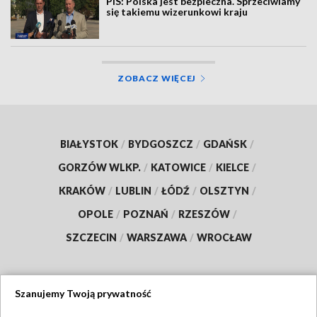
PiS: Polska jest bezpieczna. Sprzeciwiamy
się takiemu wizerunkowi kraju
ZOBACZ WIĘCEJ
BIAŁYSTOK
/
BYDGOSZCZ
/
GDAŃSK
/
GORZÓW WLKP.
/
KATOWICE
/
KIELCE
/
KRAKÓW
/
LUBLIN
/
ŁÓDŹ
/
OLSZTYN
/
OPOLE
/
POZNAŃ
/
RZESZÓW
/
SZCZECIN
/
WARSZAWA
/
WROCŁAW
Szanujemy Twoją prywatność
Dołącz do nas: