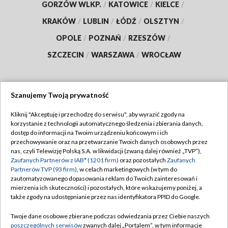
GORZÓW WLKP.
/
KATOWICE
/
KIELCE
/
KRAKÓW
/
LUBLIN
/
ŁÓDŹ
/
OLSZTYN
/
OPOLE
/
POZNAŃ
/
RZESZÓW
/
SZCZECIN
/
WARSZAWA
/
WROCŁAW
Szanujemy Twoją prywatność
Dołącz do nas:
Kliknij "Akceptuję i przechodzę do serwisu", aby wyrazić zgody na
korzystanie z technologii automatycznego śledzenia i zbierania danych,
TVP
dostęp do informacji na Twoim urządzeniu końcowym i ich
Abonament TVP
przechowywanie oraz na przetwarzanie Twoich danych osobowych przez
Regulamin TVP
nas, czyli Telewizję Polską S.A. w likwidacji (zwaną dalej również „TVP”),
Emisja w TVP
Polityka prywatności
Zaufanych Partnerów z IAB* (1201 firm)
oraz pozostałych
Zaufanych
Partnerów TVP (93 firm)
, w celach marketingowych (w tym do
Centrum informacji TVP
Moje zgody
zautomatyzowanego dopasowania reklam do Twoich zainteresowań i
mierzenia ich skuteczności) i pozostałych, które wskazujemy poniżej, a
Naziemna Telewizja Cyfrowa
Pomoc
także zgody na udostępnianie przez nas identyfikatora PPID do Google.
Sklep TVP
Biuro reklamy
Twoje dane osobowe zbierane podczas odwiedzania przez Ciebie naszych
Rada Programowa
Kontakt
poszczególnych serwisów
zwanych dalej „Portalem”, w tym informacje