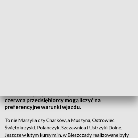
Kolejni przewoźnicy przenieśli na nowy Dworzec Lublin
Kolejni przewoźnicy przenieśli się ze starego
dworca PKS przy ulicy Ruskiej na nowy obiekt, czyli
Dworzec Lublin. Od dzisiaj z tego miejsca
realizowanych jest 5 nowych kierunków. Do końca
czerwca przedsiębiorcy mogą liczyć na
preferencyjne warunki wjazdu.
To nie Marsylia czy Charków, a Muszyna, Ostrowiec
Świętokrzyski, Polańczyk, Szczawnica i Ustrzyki Dolne.
Jeszcze w lutym kursy m.in. w Bieszczady realizowane były