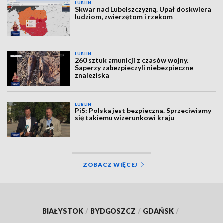
LUBLIN
Skwar nad Lubelszczyzną. Upał doskwiera
ludziom, zwierzętom i rzekom
LUBLIN
260 sztuk amunicji z czasów wojny.
Saperzy zabezpieczyli niebezpieczne
znaleziska
LUBLIN
PiS: Polska jest bezpieczna. Sprzeciwiamy
się takiemu wizerunkowi kraju
ZOBACZ WIĘCEJ
BIAŁYSTOK
/
BYDGOSZCZ
/
GDAŃSK
/