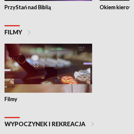
PrzyStań nad Biblią
Okiem kierow
FILMY
Filmy
WYPOCZYNEK I REKREACJA