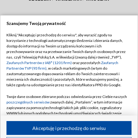
Szanujemy Twoją prywatność
Dołącz do nas:
Kliknij "Akceptuję i przechodzę do serwisu", aby wyrazić zgody na
korzystanie z technologii automatycznego śledzenia i zbierania danych,
TVP
dostęp do informacji na Twoim urządzeniu końcowym i ich
Abonament TVP
przechowywanie oraz na przetwarzanie Twoich danych osobowych przez
Regulamin TVP
nas, czyli Telewizję Polską S.A. w likwidacji (zwaną dalej również „TVP”),
Emisja w TVP
Polityka prywatności
Zaufanych Partnerów z IAB* (1201 firm)
oraz pozostałych
Zaufanych
Partnerów TVP (93 firm)
, w celach marketingowych (w tym do
Centrum informacji TVP
Moje zgody
zautomatyzowanego dopasowania reklam do Twoich zainteresowań i
mierzenia ich skuteczności) i pozostałych, które wskazujemy poniżej, a
Naziemna Telewizja Cyfrowa
Pomoc
także zgody na udostępnianie przez nas identyfikatora PPID do Google.
Sklep TVP
Biuro reklamy
Twoje dane osobowe zbierane podczas odwiedzania przez Ciebie naszych
Rada Programowa
Kontakt
poszczególnych serwisów
zwanych dalej „Portalem”, w tym informacje
zapisywane za pomocą technologii takich jak: pliki cookie, sygnalizatory
System NOS
WWW lub innych podobnych technologii umożliwiających świadczenie
dopasowanych i bezpiecznych usług, personalizację treści oraz reklam,
Informacje o nadawcy
Kanały
udostępnianie funkcji mediów społecznościowych oraz analizowanie
Akceptuję i przechodzę do serwisu
ruchu w Internecie.
Program dla prasy
©2026 Telewizja Polska S.A. w likwidacji