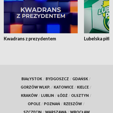
Kwadrans z prezydentem
Lubelska piłk
BIAŁYSTOK
/
BYDGOSZCZ
/
GDAŃSK
/
GORZÓW WLKP.
/
KATOWICE
/
KIELCE
/
KRAKÓW
/
LUBLIN
/
ŁÓDŹ
/
OLSZTYN
/
OPOLE
/
POZNAŃ
/
RZESZÓW
/
SZCZECIN
/
WARSZAWA
/
WROCŁAW