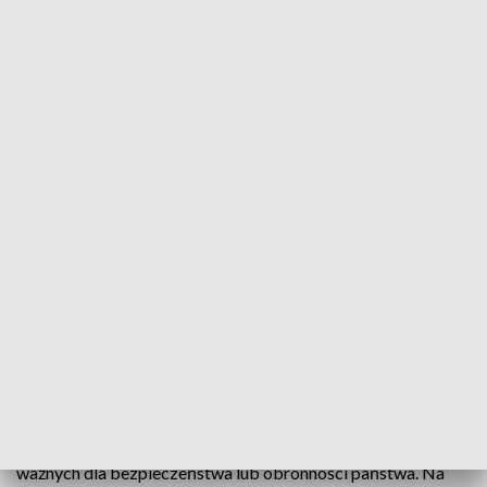
Zakaz fotografowania infrastruktury
Rządowe Centrum Legislacji opublikowało projekt
rozporządzenia w sprawie wydawania zezwoleń na
fotografowanie obiektów infrastruktury
krytycznej. Takie miejsca znajdują się w każdym
mieście i zostaną oznaczone specjalnymi tablicami.
Będą też surowe kary - włącznie z konfiskatą
telefonu czy aparatu.
Zmiany w prawie zakładają zakaz fotografowania i
utrwalania bez zezwolenia zdjęć obiektów szczególnie
ważnych dla bezpieczeństwa lub obronności państwa. Na