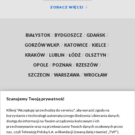
ZOBACZ WIĘCEJ
BIAŁYSTOK
/
BYDGOSZCZ
/
GDAŃSK
/
GORZÓW WLKP.
/
KATOWICE
/
KIELCE
/
KRAKÓW
/
LUBLIN
/
ŁÓDŹ
/
OLSZTYN
/
OPOLE
/
POZNAŃ
/
RZESZÓW
/
SZCZECIN
/
WARSZAWA
/
WROCŁAW
Szanujemy Twoją prywatność
Dołącz do nas:
Kliknij "Akceptuję i przechodzę do serwisu", aby wyrazić zgody na
korzystanie z technologii automatycznego śledzenia i zbierania danych,
TVP
dostęp do informacji na Twoim urządzeniu końcowym i ich
Abonament TVP
przechowywanie oraz na przetwarzanie Twoich danych osobowych przez
Regulamin TVP
nas, czyli Telewizję Polską S.A. w likwidacji (zwaną dalej również „TVP”),