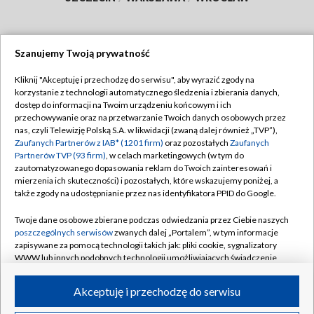
Szanujemy Twoją prywatność
Dołącz do nas:
Kliknij "Akceptuję i przechodzę do serwisu", aby wyrazić zgody na
korzystanie z technologii automatycznego śledzenia i zbierania danych,
TVP
dostęp do informacji na Twoim urządzeniu końcowym i ich
Abonament TVP
przechowywanie oraz na przetwarzanie Twoich danych osobowych przez
Regulamin TVP
nas, czyli Telewizję Polską S.A. w likwidacji (zwaną dalej również „TVP”),
Emisja w TVP
Polityka prywatności
Zaufanych Partnerów z IAB* (1201 firm)
oraz pozostałych
Zaufanych
Partnerów TVP (93 firm)
, w celach marketingowych (w tym do
Centrum informacji TVP
Moje zgody
zautomatyzowanego dopasowania reklam do Twoich zainteresowań i
mierzenia ich skuteczności) i pozostałych, które wskazujemy poniżej, a
Naziemna Telewizja Cyfrowa
Pomoc
także zgody na udostępnianie przez nas identyfikatora PPID do Google.
Sklep TVP
Biuro reklamy
Twoje dane osobowe zbierane podczas odwiedzania przez Ciebie naszych
Rada Programowa
Kontakt
poszczególnych serwisów
zwanych dalej „Portalem”, w tym informacje
zapisywane za pomocą technologii takich jak: pliki cookie, sygnalizatory
System NOS
WWW lub innych podobnych technologii umożliwiających świadczenie
dopasowanych i bezpiecznych usług, personalizację treści oraz reklam,
Informacje o nadawcy
Kanały
udostępnianie funkcji mediów społecznościowych oraz analizowanie
Akceptuję i przechodzę do serwisu
ruchu w Internecie.
Program dla prasy
©2026 Telewizja Polska S.A. w likwidacji