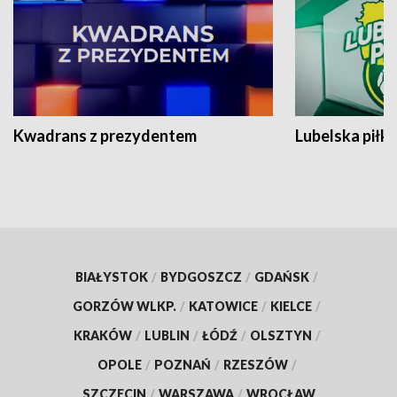
Kwadrans z prezydentem
Lubelska piłk
BIAŁYSTOK
/
BYDGOSZCZ
/
GDAŃSK
/
GORZÓW WLKP.
/
KATOWICE
/
KIELCE
/
KRAKÓW
/
LUBLIN
/
ŁÓDŹ
/
OLSZTYN
/
OPOLE
/
POZNAŃ
/
RZESZÓW
/
SZCZECIN
/
WARSZAWA
/
WROCŁAW