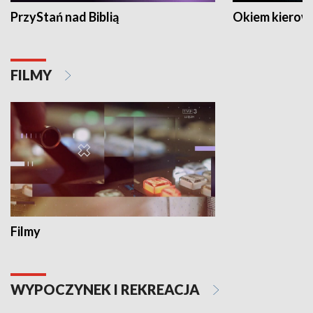
PrzyStań nad Biblią
Okiem kierow
FILMY
Filmy
WYPOCZYNEK I REKREACJA