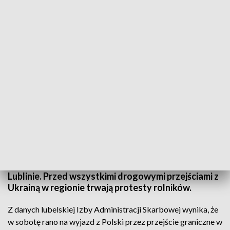
Około dziewięciu dni oczekiwania tirów na wyjazd na Ukrainę przez przejście w
Dorohusku
Około dziewięć dni oczekują kierowcy tirów na
wyjazd z Polski przez przejście graniczne w
Dorohusku - podała Izba Administracji Skarbowej w
Lublinie. Przed wszystkimi drogowymi przejściami z
Ukrainą w regionie trwają protesty rolników.
Z danych lubelskiej Izby Administracji Skarbowej wynika, że
w sobotę rano na wyjazd z Polski przez przejście graniczne w