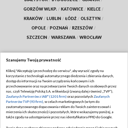
GORZÓW WLKP.
/
KATOWICE
/
KIELCE
/
KRAKÓW
/
LUBLIN
/
ŁÓDŹ
/
OLSZTYN
/
OPOLE
/
POZNAŃ
/
RZESZÓW
/
SZCZECIN
/
WARSZAWA
/
WROCŁAW
Szanujemy Twoją prywatność
Dołącz do nas:
Kliknij "Akceptuję i przechodzę do serwisu", aby wyrazić zgody na
korzystanie z technologii automatycznego śledzenia i zbierania danych,
TVP
dostęp do informacji na Twoim urządzeniu końcowym i ich
Abonament TVP
przechowywanie oraz na przetwarzanie Twoich danych osobowych przez
Regulamin TVP
nas, czyli Telewizję Polską S.A. w likwidacji (zwaną dalej również „TVP”),
Emisja w TVP
Polityka prywatności
Zaufanych Partnerów z IAB* (1201 firm)
oraz pozostałych
Zaufanych
Partnerów TVP (93 firm)
, w celach marketingowych (w tym do
Centrum informacji TVP
Moje zgody
zautomatyzowanego dopasowania reklam do Twoich zainteresowań i
mierzenia ich skuteczności) i pozostałych, które wskazujemy poniżej, a
Naziemna Telewizja Cyfrowa
Pomoc
także zgody na udostępnianie przez nas identyfikatora PPID do Google.
Sklep TVP
Biuro reklamy
Twoje dane osobowe zbierane podczas odwiedzania przez Ciebie naszych