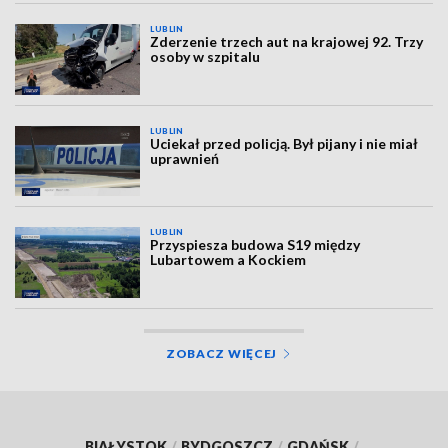
LUBLIN
Zderzenie trzech aut na krajowej 92. Trzy
osoby w szpitalu
LUBLIN
Uciekał przed policją. Był pijany i nie miał
uprawnień
LUBLIN
Przyspiesza budowa S19 między
Lubartowem a Kockiem
ZOBACZ WIĘCEJ
BIAŁYSTOK
/
BYDGOSZCZ
/
GDAŃSK
/