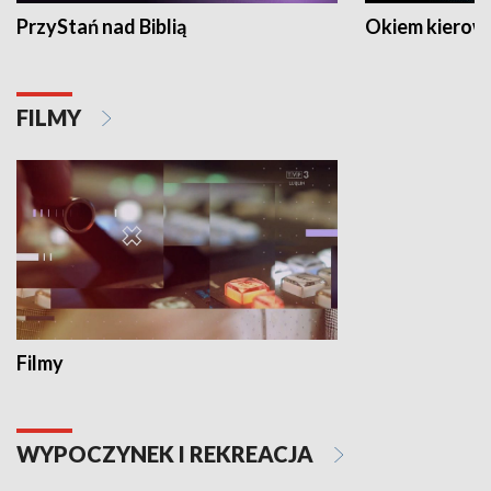
PrzyStań nad Biblią
Okiem kierow
FILMY
Filmy
WYPOCZYNEK I REKREACJA