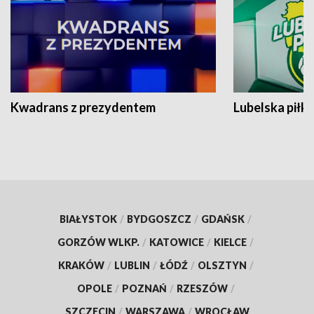
Kwadrans z prezydentem
Lubelska piłk
BIAŁYSTOK
/
BYDGOSZCZ
/
GDAŃSK
/
GORZÓW WLKP.
/
KATOWICE
/
KIELCE
/
KRAKÓW
/
LUBLIN
/
ŁÓDŹ
/
OLSZTYN
/
OPOLE
/
POZNAŃ
/
RZESZÓW
/
SZCZECIN
/
WARSZAWA
/
WROCŁAW