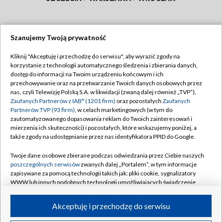
Szanujemy Twoją prywatność
Dołącz do nas:
Kliknij "Akceptuję i przechodzę do serwisu", aby wyrazić zgody na
korzystanie z technologii automatycznego śledzenia i zbierania danych,
TVP
dostęp do informacji na Twoim urządzeniu końcowym i ich
Abonament TVP
przechowywanie oraz na przetwarzanie Twoich danych osobowych przez
Regulamin TVP
nas, czyli Telewizję Polską S.A. w likwidacji (zwaną dalej również „TVP”),
Emisja w TVP
Polityka prywatności
Zaufanych Partnerów z IAB* (1201 firm)
oraz pozostałych
Zaufanych
Partnerów TVP (93 firm)
, w celach marketingowych (w tym do
Centrum informacji TVP
Moje zgody
zautomatyzowanego dopasowania reklam do Twoich zainteresowań i
mierzenia ich skuteczności) i pozostałych, które wskazujemy poniżej, a
Naziemna Telewizja Cyfrowa
Pomoc
także zgody na udostępnianie przez nas identyfikatora PPID do Google.
Sklep TVP
Biuro reklamy
Twoje dane osobowe zbierane podczas odwiedzania przez Ciebie naszych
Rada Programowa
Kontakt
poszczególnych serwisów
zwanych dalej „Portalem”, w tym informacje
zapisywane za pomocą technologii takich jak: pliki cookie, sygnalizatory
System NOS
WWW lub innych podobnych technologii umożliwiających świadczenie
dopasowanych i bezpiecznych usług, personalizację treści oraz reklam,
Informacje o nadawcy
Kanały
udostępnianie funkcji mediów społecznościowych oraz analizowanie
Akceptuję i przechodzę do serwisu
ruchu w Internecie.
Program dla prasy
©2026 Telewizja Polska S.A. w likwidacji