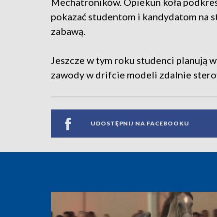
Mechatroników. Opiekun koła podkreśla
pokazać studentom i kandydatom na s
zabawą.
Jeszcze w tym roku studenci planują 
zawody w drifcie modeli zdalnie ster
UDOSTĘPNIJ NA FACEBOOKU