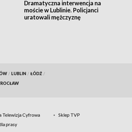
Dramatyczna interwencja na
moście w Lublinie. Policjanci
uratowali mężczyznę
KÓW
/
LUBLIN
/
ŁÓDŹ
/
ROCŁAW
 Telewizja Cyfrowa
Sklep TVP
la prasy