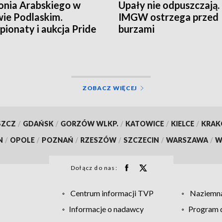
onia Arabskiego w
Upały nie odpuszczają.
ie Podlaskim.
IMGW ostrzega przed
ionaty i aukcja Pride
burzami
land
ZOBACZ WIĘCEJ
SZCZ
/
GDAŃSK
/
GORZÓW WLKP.
/
KATOWICE
/
KIELCE
/
KRA
N
/
OPOLE
/
POZNAŃ
/
RZESZÓW
/
SZCZECIN
/
WARSZAWA
/
W
Dołącz do nas:
Centrum informacji TVP
Naziemna
Informacje o nadawcy
Program d