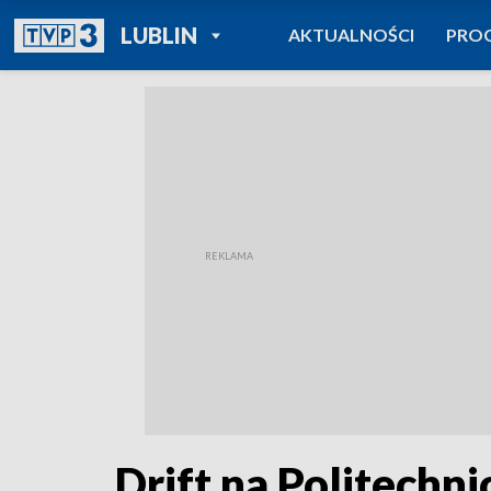
POWRÓT DO
LUBLIN
AKTUALNOŚCI
PRO
TVP REGIONY
Drift na Politechni