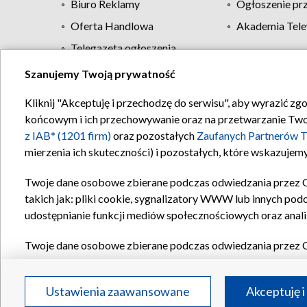
Biuro Reklamy
Ogłoszenie pr
Oferta Handlowa
Akademia Tele
Telegazeta ogłoszenia
Szanujemy Twoją prywatność
Regulamin TVP
Kliknij "Akceptuję i przechodzę do serwisu", aby wyrazić zg
końcowym i ich przechowywanie oraz na przetwarzanie Twoich
z IAB* (1201 firm)
oraz pozostałych
Zaufanych Partnerów T
mierzenia ich skuteczności) i pozostałych, które wskazujemy
Twoje dane osobowe zbierane podczas odwiedzania przez 
takich jak: pliki cookie, sygnalizatory WWW lub innych pod
udostępnianie funkcji mediów społecznościowych oraz anali
Twoje dane osobowe zbierane podczas odwiedzania przez 
plików cookie, informacje o Twoich wyszukiwaniach w serwi
Partnerów TVP
dla realizacji następujących celów i funkc
Ustawienia zaawansowane
Akceptuję i
reklam, tworzenia profilu spersonalizowanych reklam, tworz