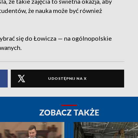
, że takie zajęcia to świetna okazja, aby
tudentów, że nauka może być również
wybrać się do Łowicza — na ogólnopolskie
owanych.
UDOSTĘPNIJ NA X
ZOBACZ TAKŻE