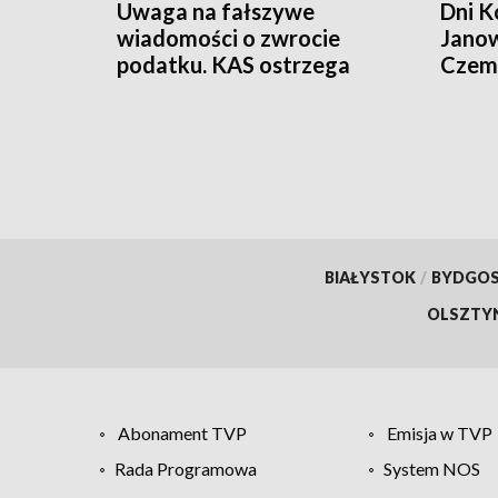
Uwaga na fałszywe
Dni K
wiadomości o zwrocie
Janow
podatku. KAS ostrzega
Czemp
przed oszustwem
of Po
BIAŁYSTOK
/
BYDGO
OLSZTY
Abonament TVP
Emisja w TVP
Rada Programowa
System NOS