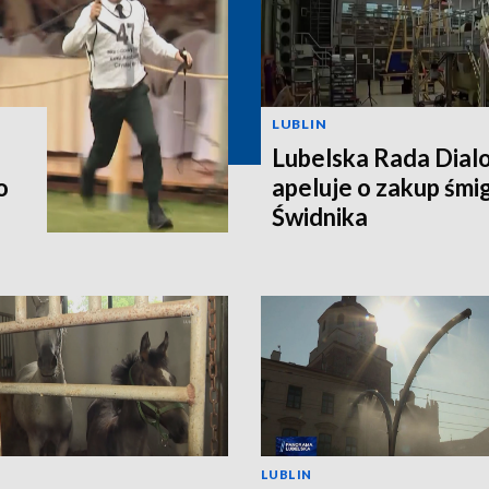
LUBLIN
Lubelska Rada Dial
o
apeluje o zakup śm
Świdnika
LUBLIN