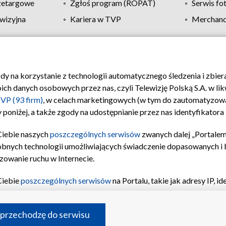
zetargowe
Zgłoś program (ROPAT)
Serwis fo
wizyjna
Kariera w TVP
Merchandi
Polityka prywatności
Moje zgody
Pomoc
Biuro re
ody na korzystanie z technologii automatycznego śledzenia i zbie
 danych osobowych przez nas, czyli Telewizję Polską S.A. w likw
VP (93 firm)
, w celach marketingowych (w tym do zautomatyzow
 poniżej, a także zgody na udostępnianie przez nas identyfikator
Ciebie naszych
poszczególnych serwisów
zwanych dalej „Portalem
obnych technologii umożliwiających świadczenie dopasowanych i be
zowanie ruchu w Internecie.
Ciebie
poszczególnych serwisów
na Portalu, takie jak adresy IP, 
sach Portalu czy historia odwiedzin będą przetwarzane przez TV
ji: przechowywania informacji na urządzeniu lub dostęp do nich,
©2026 Telewizja Polska S.A. w likwidacji
 przechodzę do serwisu
enia profilu spersonalizowanych treści, wyboru spersonalizowany