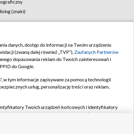
tograficzny
sing (znaki)
klamy
Kontakt
rania danych, dostęp do informacji na Twoim urządzeniu
idacji (zwaną dalej również „TVP”),
Zaufanych Partnerów
anego dopasowania reklam do Twoich zainteresowań i
a PPID do Google.
”, w tym informacje zapisywane za pomocą technologii
zpiecznych usług, personalizację treści oraz reklam,
identyfikatory Twoich urządzeń końcowych i identyfikatory
P,
Zaufanych Partnerów z IAB
oraz pozostałych
Zaufanych
 wyboru podstawowych reklam, wyboru spersonalizowanych
ch treści, pomiaru wydajności reklam, pomiaru wydajności