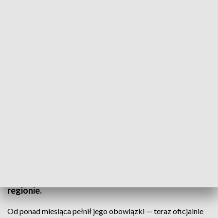
St. bryg. Zenon Pisiewicz na czele Państwowej Straży Pożarnej w regionie
"To nie człowiek przywieziony w teczce — to
człowiek stąd, który zna specyfikę służby i regionu"
- tak o nowym komendancie wojewódzkim Straży
Pożarnej w Lublinie — mówił nadbrygadier Mariusz
Feltynowski — komendant główny tej formacji. Od
dziś oficjalnie starszy brygadier Zenon Pisiewicz —
stoi na czele Państwowej Straży Pożarnej w
regionie.
Od ponad miesiąca pełnił jego obowiązki — teraz oficjalnie