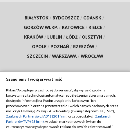
BIAŁYSTOK
/
BYDGOSZCZ
/
GDAŃSK
/
GORZÓW WLKP.
/
KATOWICE
/
KIELCE
/
KRAKÓW
/
LUBLIN
/
ŁÓDŹ
/
OLSZTYN
/
OPOLE
/
POZNAŃ
/
RZESZÓW
/
SZCZECIN
/
WARSZAWA
/
WROCŁAW
Szanujemy Twoją prywatność
Dołącz do nas:
Kliknij "Akceptuję i przechodzę do serwisu", aby wyrazić zgody na
korzystanie z technologii automatycznego śledzenia i zbierania danych,
TVP
dostęp do informacji na Twoim urządzeniu końcowym i ich
Abonament TVP
przechowywanie oraz na przetwarzanie Twoich danych osobowych przez
Regulamin TVP
nas, czyli Telewizję Polską S.A. w likwidacji (zwaną dalej również „TVP”),
Emisja w TVP
Polityka prywatności
Zaufanych Partnerów z IAB* (1201 firm)
oraz pozostałych
Zaufanych
Partnerów TVP (93 firm)
, w celach marketingowych (w tym do
Centrum informacji TVP
Moje zgody
zautomatyzowanego dopasowania reklam do Twoich zainteresowań i