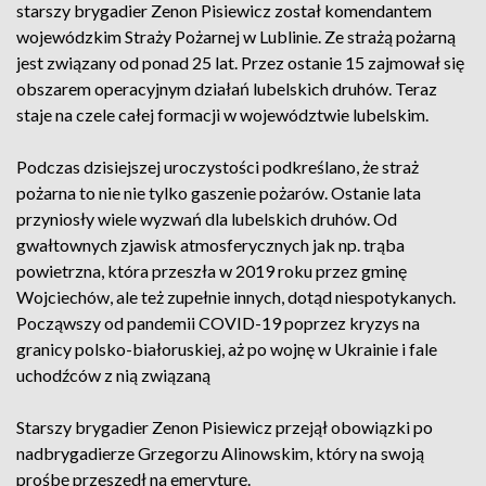
starszy brygadier Zenon Pisiewicz został komendantem
wojewódzkim Straży Pożarnej w Lublinie. Ze strażą pożarną
jest związany od ponad 25 lat. Przez ostanie 15 zajmował się
obszarem operacyjnym działań lubelskich druhów. Teraz
staje na czele całej formacji w województwie lubelskim.
Podczas dzisiejszej uroczystości podkreślano, że straż
pożarna to nie nie tylko gaszenie pożarów. Ostanie lata
przyniosły wiele wyzwań dla lubelskich druhów. Od
gwałtownych zjawisk atmosferycznych jak np. trąba
powietrzna, która przeszła w 2019 roku przez gminę
Wojciechów, ale też zupełnie innych, dotąd niespotykanych.
Począwszy od pandemii COVID-19 poprzez kryzys na
granicy polsko-białoruskiej, aż po wojnę w Ukrainie i fale
uchodźców z nią związaną
Starszy brygadier Zenon Pisiewicz przejął obowiązki po
nadbrygadierze Grzegorzu Alinowskim, który na swoją
prośbę przeszedł na emeryturę.