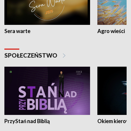
Sera warte
Agro wieści
SPOŁECZEŃSTWO
PrzyStań nad Biblią
Okiem kierow