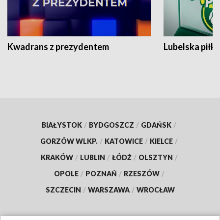
Kwadrans z prezydentem
Lubelska piłk
BIAŁYSTOK
/
BYDGOSZCZ
/
GDAŃSK
/
GORZÓW WLKP.
/
KATOWICE
/
KIELCE
/
KRAKÓW
/
LUBLIN
/
ŁÓDŹ
/
OLSZTYN
/
OPOLE
/
POZNAŃ
/
RZESZÓW
/
SZCZECIN
/
WARSZAWA
/
WROCŁAW