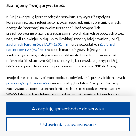
Szanujemy Twoją prywatność
Dołącz do nas:
Kliknij "Akceptuję i przechodzę do serwisu", aby wyrazić zgody na
korzystanie z technologii automatycznego śledzenia i zbierania danych,
TVP
dostęp do informacji na Twoim urządzeniu końcowym i ich
Abonament TVP
przechowywanie oraz na przetwarzanie Twoich danych osobowych przez
Regulamin TVP
nas, czyli Telewizję Polską S.A. w likwidacji (zwaną dalej również „TVP”),
Emisja w TVP
Polityka prywatności
Zaufanych Partnerów z IAB* (1201 firm)
oraz pozostałych
Zaufanych
Partnerów TVP (93 firm)
, w celach marketingowych (w tym do
Centrum informacji TVP
Moje zgody
zautomatyzowanego dopasowania reklam do Twoich zainteresowań i
mierzenia ich skuteczności) i pozostałych, które wskazujemy poniżej, a
Naziemna Telewizja Cyfrowa
Pomoc
także zgody na udostępnianie przez nas identyfikatora PPID do Google.
Sklep TVP
Biuro reklamy
Twoje dane osobowe zbierane podczas odwiedzania przez Ciebie naszych
Rada Programowa
Kontakt
poszczególnych serwisów
zwanych dalej „Portalem”, w tym informacje
zapisywane za pomocą technologii takich jak: pliki cookie, sygnalizatory
System NOS
WWW lub innych podobnych technologii umożliwiających świadczenie
dopasowanych i bezpiecznych usług, personalizację treści oraz reklam,
Informacje o nadawcy
Kanały
udostępnianie funkcji mediów społecznościowych oraz analizowanie
Akceptuję i przechodzę do serwisu
ruchu w Internecie.
Program dla prasy
©2026 Telewizja Polska S.A. w likwidacji
Biuro Reklamy
Twoje dane osobowe zbierane podczas odwiedzania przez Ciebie
Ustawienia zaawansowane
poszczególnych serwisów
na Portalu, takie jak adresy IP, identyfikatory
Ogłoszenie przetargowe
Twoich urządzeń końcowych i identyfikatory plików cookie, informacje o