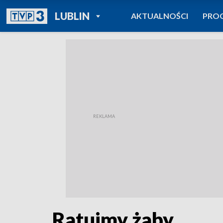
POWRÓT DO
LUBLIN
AKTUALNOŚCI
PRO
TVP REGIONY
Ratujmy żaby