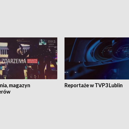
nia, magazyn
Reportaże w TVP3 Lublin
erów