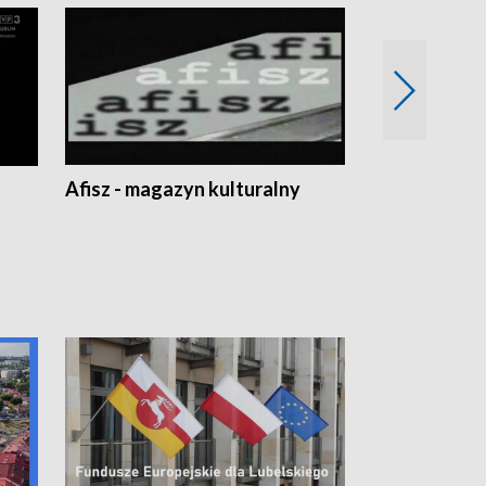
Afisz - magazyn kulturalny
Zobacz, co s