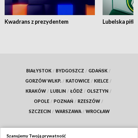
Kwadrans z prezydentem
Lubelska piłk
BIAŁYSTOK
/
BYDGOSZCZ
/
GDAŃSK
/
GORZÓW WLKP.
/
KATOWICE
/
KIELCE
/
KRAKÓW
/
LUBLIN
/
ŁÓDŹ
/
OLSZTYN
/
OPOLE
/
POZNAŃ
/
RZESZÓW
/
SZCZECIN
/
WARSZAWA
/
WROCŁAW
Szanujemy Twoją prywatność