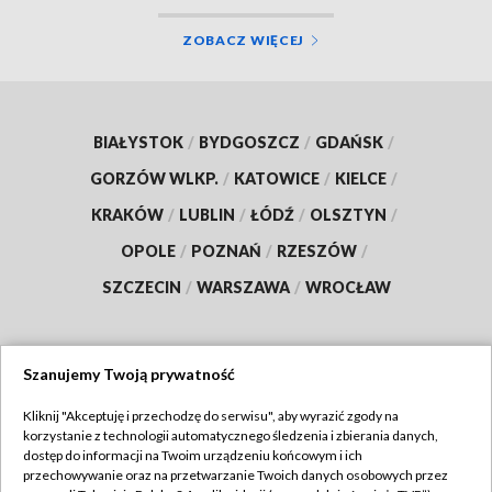
ZOBACZ WIĘCEJ
BIAŁYSTOK
/
BYDGOSZCZ
/
GDAŃSK
/
GORZÓW WLKP.
/
KATOWICE
/
KIELCE
/
KRAKÓW
/
LUBLIN
/
ŁÓDŹ
/
OLSZTYN
/
OPOLE
/
POZNAŃ
/
RZESZÓW
/
SZCZECIN
/
WARSZAWA
/
WROCŁAW
Szanujemy Twoją prywatność
Dołącz do nas:
Kliknij "Akceptuję i przechodzę do serwisu", aby wyrazić zgody na
korzystanie z technologii automatycznego śledzenia i zbierania danych,
TVP
dostęp do informacji na Twoim urządzeniu końcowym i ich
Abonament TVP
przechowywanie oraz na przetwarzanie Twoich danych osobowych przez
Regulamin TVP