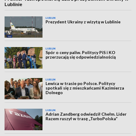
Lublinie
LUBLIN
Prezydent Ukrainy z wizytą w Lublinie
LUBLIN
Spór o ceny paliw. Politycy PiS i KO
przerzucają się odpowiedzialnością
LUBLIN
Lewica w trasie po Polsce. Politycy
spotkali się z mieszkańcami Kazimierza
Dolnego
LUBLIN
Adrian Zandberg odwiedził Chełm. Lider
Razem ruszył w trasę „TurboPolska”