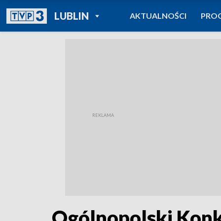
POWRÓT DO
LUBLIN
AKTUALNOŚCI
PRO
TVP REGIONY
Ogólnopolski Konk