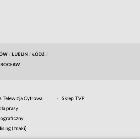
KÓW
/
LUBLIN
/
ŁÓDŹ
/
ROCŁAW
 Telewizja Cyfrowa
Sklep TVP
la prasy
tograficzny
sing (znaki)