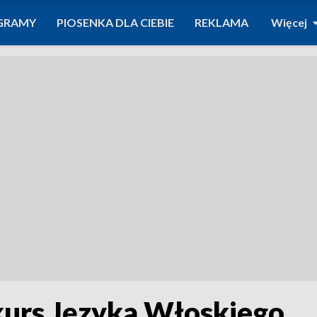
GRAMY
PIOSENKA DLA CIEBIE
REKLAMA
Więcej
urs Języka Włoskiego