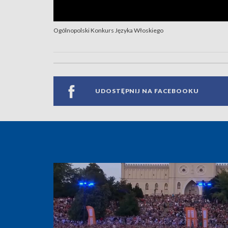
Ogólnopolski Konkurs Języka Włoskiego
UDOSTĘPNIJ NA FACEBOOKU