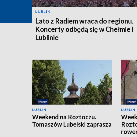
LUBLIN
Lato z Radiem wraca do regionu.
Koncerty odbędą się w Chełmie i
Lublinie
LUBLIN
LUBLIN
Weekend na Roztoczu.
Weeke
Tomaszów Lubelski zaprasza
Rozto
rower