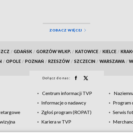
ZOBACZ WIĘCEJ
SZCZ
/
GDAŃSK
/
GORZÓW WLKP.
/
KATOWICE
/
KIELCE
/
KRA
N
/
OPOLE
/
POZNAŃ
/
RZESZÓW
/
SZCZECIN
/
WARSZAWA
/
W
Dołącz do nas:
Centrum informacji TVP
Naziemna
Informacje o nadawcy
Program d
zetargowe
Zgłoś program (ROPAT)
Serwis fo
wizyjna
Kariera w TVP
Merchandi