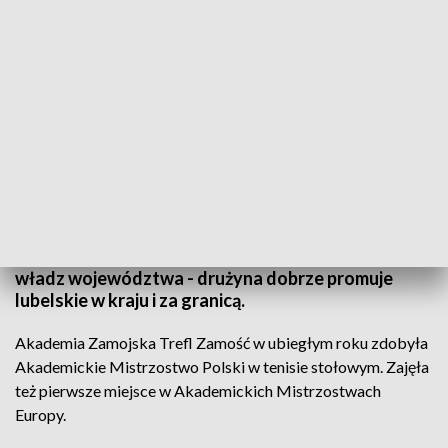
Wsparcie dla Trefla Zamość
Dziś w Zamościu zarząd wojewodztwa przekazał
symboliczny czek dla Trefla Zamość - drużyny
Akademii Zamojskiej w tenisie stołowym. Zdaniem
władz województwa - drużyna dobrze promuje
lubelskie w kraju i za granicą.
Akademia Zamojska Trefl Zamość w ubiegłym roku zdobyła
Akademickie Mistrzostwo Polski w tenisie stołowym. Zajęła
też pierwsze miejsce w Akademickich Mistrzostwach
Europy.