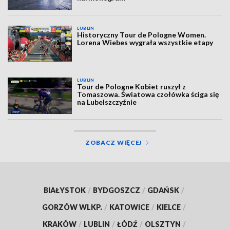
LUBLIN
Historyczny Tour de Pologne Women.
Lorena Wiebes wygrała wszystkie etapy
LUBLIN
Tour de Pologne Kobiet ruszył z
Tomaszowa. Światowa czołówka ściga się
na Lubelszczyźnie
ZOBACZ WIĘCEJ
BIAŁYSTOK
/
BYDGOSZCZ
/
GDAŃSK
/
GORZÓW WLKP.
/
KATOWICE
/
KIELCE
/
KRAKÓW
/
LUBLIN
/
ŁÓDŹ
/
OLSZTYN
/