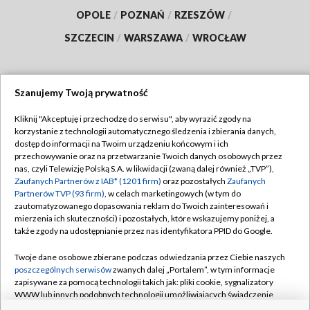
OPOLE
/
POZNAŃ
/
RZESZÓW
/
SZCZECIN
/
WARSZAWA
/
WROCŁAW
Szanujemy Twoją prywatność
Dołącz do nas:
Kliknij "Akceptuję i przechodzę do serwisu", aby wyrazić zgody na
korzystanie z technologii automatycznego śledzenia i zbierania danych,
TVP
dostęp do informacji na Twoim urządzeniu końcowym i ich
Abonament TVP
przechowywanie oraz na przetwarzanie Twoich danych osobowych przez
Regulamin TVP
nas, czyli Telewizję Polską S.A. w likwidacji (zwaną dalej również „TVP”),
Emisja w TVP
Polityka prywatności
Zaufanych Partnerów z IAB* (1201 firm)
oraz pozostałych
Zaufanych
Partnerów TVP (93 firm)
, w celach marketingowych (w tym do
Centrum informacji TVP
Moje zgody
zautomatyzowanego dopasowania reklam do Twoich zainteresowań i
mierzenia ich skuteczności) i pozostałych, które wskazujemy poniżej, a
Naziemna Telewizja Cyfrowa
Pomoc
także zgody na udostępnianie przez nas identyfikatora PPID do Google.
Sklep TVP
Biuro reklamy
Twoje dane osobowe zbierane podczas odwiedzania przez Ciebie naszych
Rada Programowa
Kontakt
poszczególnych serwisów
zwanych dalej „Portalem”, w tym informacje
zapisywane za pomocą technologii takich jak: pliki cookie, sygnalizatory
System NOS
WWW lub innych podobnych technologii umożliwiających świadczenie
dopasowanych i bezpiecznych usług, personalizację treści oraz reklam,