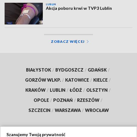
LUBLIN
Akcja poboru krwi w TVP3 Lublin
ZOBACZ WIĘCEJ
BIAŁYSTOK
/
BYDGOSZCZ
/
GDAŃSK
/
GORZÓW WLKP.
/
KATOWICE
/
KIELCE
/
KRAKÓW
/
LUBLIN
/
ŁÓDŹ
/
OLSZTYN
/
OPOLE
/
POZNAŃ
/
RZESZÓW
/
SZCZECIN
/
WARSZAWA
/
WROCŁAW
Szanujemy Twoją prywatność