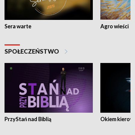
Sera warte
Agro wieści
SPOŁECZEŃSTWO
PrzyStań nad Biblią
Okiem kierow