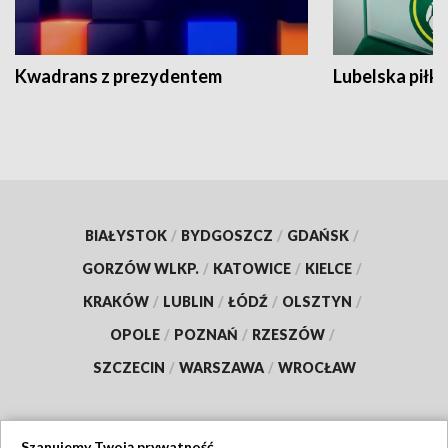
Kwadrans z prezydentem
Lubelska piłk
BIAŁYSTOK
/
BYDGOSZCZ
/
GDAŃSK
/
GORZÓW WLKP.
/
KATOWICE
/
KIELCE
/
KRAKÓW
/
LUBLIN
/
ŁÓDŹ
/
OLSZTYN
/
OPOLE
/
POZNAŃ
/
RZESZÓW
/
SZCZECIN
/
WARSZAWA
/
WROCŁAW
Szanujemy Twoją prywatność